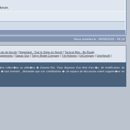
 forum.
Nous sommes le : 08/08/2026 - 09:18
coin du bricolo
|
Sniperland - Tout le Snipe en Airsoft
|
Tactical Men - Be Ready
quipements
|
Taiwan Gun
|
Tokyo Model Company
|
Trb-Holsters
|
UnCompany
|
UnivAirsoft
|
tre collect�es ou utilis�es � d'autres fins. Vous disposez d'un droit d'acc�s, de modification, de
uvez, � tout moment , demander que vos contributions � cet espace de discussion soient supprim�es en