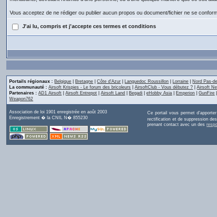
Vous acceptez de ne rédiger ou publier aucun propos ou document/fichier ne se conforma
J'ai lu, compris et j'accepte ces termes et conditions
Portails régionaux :
Belgique
|
Bretagne
|
Côte d'Azur
|
Languedoc Roussillon
|
Lorraine
|
Nord Pas-de
La communauté :
Airsoft Krispies - Le forum des bricoleurs
|
AirsoftClub - Vous débutez ?
|
Airsoft Ne
Partenaires :
AD1 Airsoft
|
Airsoft Entrepot
|
Airsoft Land
|
Begadi
|
eHobby Asia
|
Emperion
|
GunFire
Weapon762
Association de loi 1901 enregistrée en août 2003
Ce portail vous permet d'apporte
Enregistrement � la CNIL N� 855230
rectification et de suppression d
prenant contact avec un des
resp