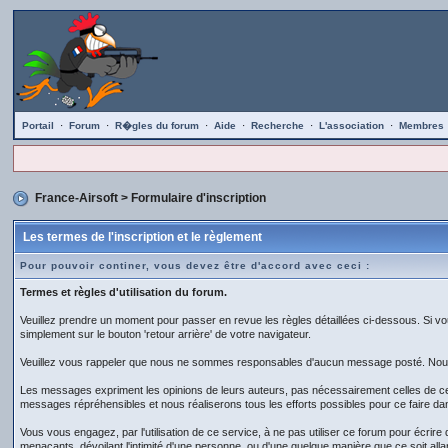
Portail
·
Forum
·
R�gles du forum
·
Aide
·
Recherche
·
L'association
·
Membres
France-Airsoft
> Formulaire d'inscription
Les termes de l'inscription et le règlement
Pour pouvoir continer, vous devez être d'accord avec ceci :
Termes et règles d'utilisation du forum.
Veuillez prendre un moment pour passer en revue les règles détaillées ci-dessous. Si vou
simplement sur le bouton 'retour arrière' de votre navigateur.
Veuillez vous rappeler que nous ne sommes responsables d'aucun message posté. Nous n
Les messages expriment les opinions de leurs auteurs, pas nécessairement celles de c
messages répréhensibles et nous réaliserons tous les efforts possibles pour ce faire da
Vous vous engagez, par l'utilisation de ce service, à ne pas utiliser ce forum pour écrir
menacants, dévoilant l'intimité d'une personne, ou d'une quelque manière que ce soit allant