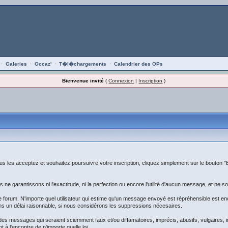
·
Galeries
·
Occaz'
·
T�l�chargements
·
Calendrier des OPs
Bienvenue invité
(
Connexion
|
Inscription
)
s les acceptez et souhaitez poursuivre votre inscription, cliquez simplement sur le bouton "
e garantissons ni l'exactitude, ni la perfection ou encore l'utilité d'aucun message, et 
e forum. N'importe quel utilisateur qui estime qu'un message envoyé est répréhensible est 
ns un délai raisonnable, si nous considérons les suppressions nécesaires.
e des messages qui seraient sciemment faux et/ou diffamatoires, imprécis, abusifs, vulgaires,
 à l'encontre de n'importe quelle loi.