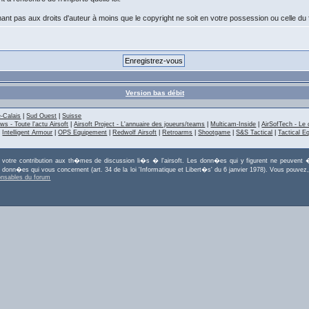
nt pas aux droits d'auteur à moins que le copyright ne soit en votre possession ou celle du
Version bas débit
-Calais
|
Sud Ouest
|
Suisse
ws - Toute l'actu Airsoft
|
Airsoft Project - L'annuaire des joueurs/teams
|
Multicam-Inside
|
AirSofTech - Le 
|
Intelligent Armour
|
OPS Equipement
|
Redwolf Airsoft
|
Retroarms
|
Shootgame
|
S&S Tactical
|
Tactical E
r votre contribution aux th�mes de discussion li�s � l'airsoft. Les donn�es qui y figurent ne peuvent �
es donn�es qui vous concernent (art. 34 de la loi 'Informatique et Libert�s' du 6 janvier 1978). Vous po
onsables du forum