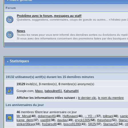
Forum
Problème avec le forum, messages au staff
Questions, suggestions, commentaires, coups de gueule ou autres... n'hésitez pas à 
News
Toutes les news pour vous tenir informé des dernières sorties ou évolutions du matériel
Si vous avez des informations concernant des promotions faites par des boutiques ou
Statistiques
19132 utilisateur(s) actif(s) durant les 15 dernières minutes
19129
invité(s),
3
membre(s),
0
membre(s) anonyme(s)
Google.com,
Maxx
,
baboulinet51
,
Kahuma84
Afficher les informations triées suivant :
le dernier clic
,
le nom du membre
Les anniversaires du jour
46
membres fêtent leur anniversaire ce jour
Mr_Mirsal
(
40
),
doberman45
(
49
),
Helfspawn
(
46
),
-- YO --
(
37
),
tollman
(
46
),
sami
karpe_diem
(
37
),
vast84
(
38
),
davdav
(
49
),
eryck1305
(
58
),
thesphere
(
51
),
Stars
striker06kwg
(
33
),
fro2airsoft
(
40
),
bosco91390
(
41
),
SR25
(
37
),
Starnaz52
(
34
),
r