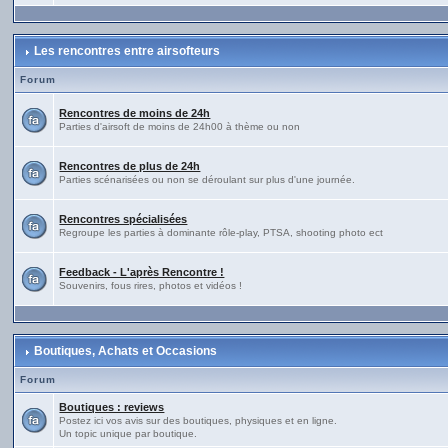
Les rencontres entre airsofteurs
Forum
Rencontres de moins de 24h
Parties d'airsoft de moins de 24h00 à thème ou non
Rencontres de plus de 24h
Parties scénarisées ou non se déroulant sur plus d'une journée.
Rencontres spécialisées
Regroupe les parties à dominante rôle-play, PTSA, shooting photo ect
Feedback - L'après Rencontre !
Souvenirs, fous rires, photos et vidéos !
Boutiques, Achats et Occasions
Forum
Boutiques : reviews
Postez ici vos avis sur des boutiques, physiques et en ligne.
Un topic unique par boutique.