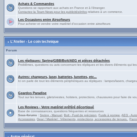
Achats & Commandes
Questions se rapportant aux achats en France et à l'étranger.
Contactez la Team News pour les publicités/infos
relatives à un commerce.
Les Occasions entre Airsofteurs
Pour acheter et vendre votre matériel d'occasion entre airsofteurs
L'Atelier - Le coin technique
Forum
Les répliques: Spring/GBB/Bolt/AEG et pièces détachées
Problèmes, questions ou avis concernant les répliques et les divers éléments qui l
Autres: chargeurs, laser, batteries, lunettes, etc...
Ici on parle de tout les éléments périphériques au répliques : lampes/lasers, chargeur
Geardos Paradise
Tout sur les tenues, gilets/vestes, holsters, protections, chaussures pour faire de 
Les Reviews - Votre matériel préféré décortiqué
Base de connaissances, questions fréquentes et ressources
Sous-forums :
Spring - Manuel
,
Bolt - Fusil de précision
,
Fusils à pompe
,
AEG - Auto
Accessoires
,
Gear / Matériel : Vêtements, protections, accessoires de tenues.
,
Pann
Autre général