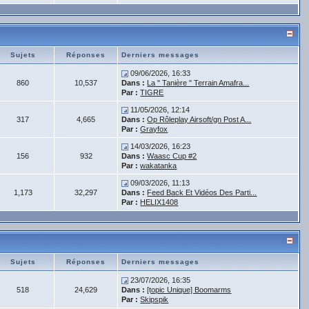
Sujets
Réponses
Derniers messages
09/06/2026, 16:33
860
10,537
Dans :
La " Tanière " Terrain Amafra...
Par :
TIGRE
11/05/2026, 12:14
317
4,665
Dans :
Op Rôleplay Airsoft/gn Post A...
Par :
Grayfox
14/03/2026, 16:23
156
932
Dans :
Waasc Cup #2
Par :
wakatanka
09/03/2026, 11:13
1,173
32,297
Dans :
Feed Back Et Vidéos Des Parti...
Par :
HELIX1408
Sujets
Réponses
Derniers messages
23/07/2026, 16:35
518
24,629
Dans :
[topic Unique] Boomarms
Par :
Skipspik