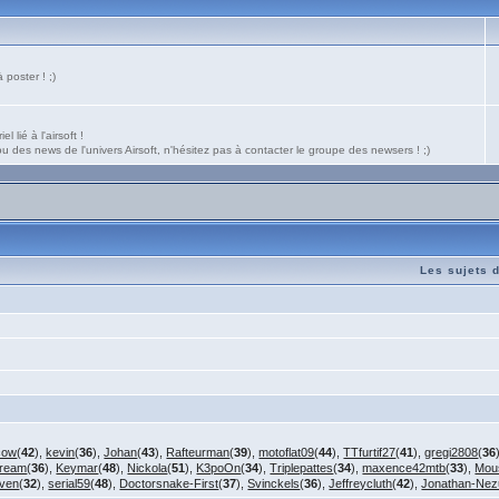
poster ! ;)
 lié à l'airsoft !
 des news de l'univers Airsoft, n'hésitez pas à contacter le groupe des newsers ! ;)
Les sujets 
cow
(
42
),
kevin
(
36
),
Johan
(
43
),
Rafteurman
(
39
),
motoflat09
(
44
),
TTfurtif27
(
41
),
gregi2808
(
36
cream
(
36
),
Keymar
(
48
),
Nickola
(
51
),
K3poOn
(
34
),
Triplepattes
(
34
),
maxence42mtb
(
33
),
Mou
4ven
(
32
),
serial59
(
48
),
Doctorsnake-First
(
37
),
Svinckels
(
36
),
Jeffreycluth
(
42
),
Jonathan-Nez