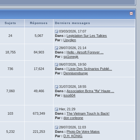
Sujets
Réponses
Derniers messages
03/03/2026, 17:07
24
5,067
Dans :
Legislation Sur Les Talkies
Par :
Lloydjen
28/07/2026, 21:14
18,755
84,903
Dans :
Hello - Airsoft Forever ...
Par :
sp1onegk
06/07/2026, 19:50
736
17,624
Dans :
[ Liste Des Scénarios Publié...
Par :
Dennisereburge
31/07/2026, 18:55
7,060
49,466
Dans :
Association Bctra "ffa" Haute ...
Par :
isso604
Hier, 21:29
103
673,349
Dans :
The Vietnam Touch Is Back!
Par :
don corleone
28/07/2026, 11:03
5,232
221,253
Dans :
Photo De Votre Matos
Par :
D.H. KÖNIG