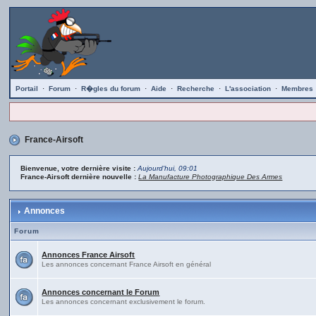
Portail
·
Forum
·
R�gles du forum
·
Aide
·
Recherche
·
L'association
·
Membres
France-Airsoft
Bienvenue, votre dernière visite :
Aujourd'hui, 09:01
France-Airsoft dernière nouvelle :
La Manufacture Photographique Des Armes
Annonces
Forum
Annonces France Airsoft
Les annonces concernant France Airsoft en général
Annonces concernant le Forum
Les annonces concernant exclusivement le forum.