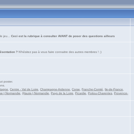
le jeu...
Ceci est la rubrique à consulter AVANT de poser des questions ailleurs
résentation ?
N'hésitez pas à vous faire connaitre des autres membres ! ;)
ut poster.
ons.
etagne
,
Centre - Val de Loire
,
Champagne-Ardenne
,
Corse
,
Franche-Comté
,
Ile-de-France
,
se-) Normandie
,
(Haute-) Normandie
,
Pays de la Loire
,
Picardie
,
Poitou-Charentes
,
Provence-