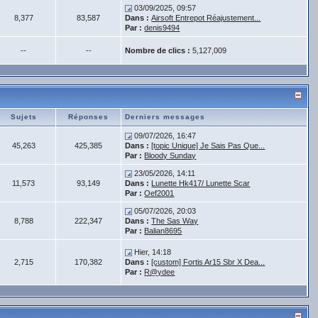
03/09/2025, 09:57
8,377
83,587
Dans :
Airsoft Entrepot Réajustement...
Par :
denis9494
--
--
Nombre de clics :
5,127,009
Sujets
Réponses
Derniers messages
09/07/2026, 16:47
45,263
425,385
Dans :
[topic Unique] Je Sais Pas Que...
Par :
Bloody Sunday
23/05/2026, 14:11
11,573
93,149
Dans :
Lunette Hk417/ Lunette Scar
Par :
Oef2001
05/07/2026, 20:03
8,788
222,347
Dans :
The Sas Way
Par :
Balian8695
Hier, 14:18
2,715
170,382
Dans :
[custom] Fortis Ar15 Sbr X Dea...
Par :
R@ydee