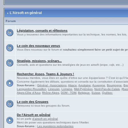
L'Airsoft en général
Forum
Législation, conseils et réflexions
Vous y trouverez des informations importantes sur la technique, les normes, les lois, 
Le coin des nouveaux venus
Vous êtes nouveau sur le forum et
souhaitez simplement faire un petit sujet de p
Stratégie, missions, scénars...
Conseils, avis et questions sur les stratégies de jeux en airsoft (snipe, cqb, etc...)
Recherche: Assos, Teams & Joueurs !
Nouveau membre, vous êtes en quête d'infos sur une équipe/asso ? C'est ici qu'il fa
Concerne également les débats, questions et conseils sur la constitution d'associati
Sous-forums :
Général - Associations
,
Alsace
,
Aquitaine
,
Auvergne
,
Bourgogne
,
Br
Languedoc-Roussillon
,
Limousin
,
Lorraine
,
Midi-Pyrénées
,
Nord-Pas-de-Calais
,
(Bas
Alpes-Côte d'Azur
,
Rhône-Alpes
,
DOM - TOM
,
Belgique
,
Suisse
,
Québec
Le coin des Groupes
Retrouvez ici tous les groupes du forum.
De l'Airsoft en général
Ici on parle
d'airsoft en général
Merci de poser vos questions techniques dans l'Atelier.
Sous-forums :
Les questions redondantes