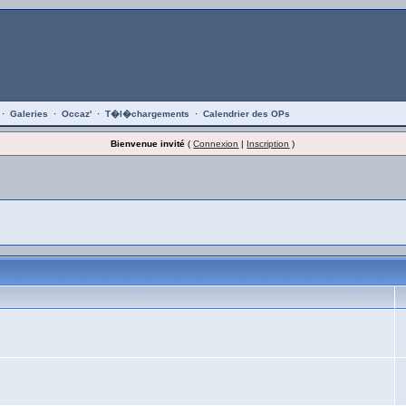
·
Galeries
·
Occaz'
·
T�l�chargements
·
Calendrier des OPs
Bienvenue invité
(
Connexion
|
Inscription
)