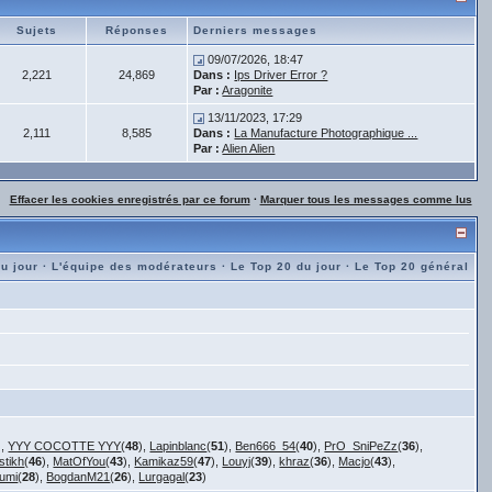
Sujets
Réponses
Derniers messages
09/07/2026, 18:47
2,221
24,869
Dans :
Ips Driver Error ?
Par :
Aragonite
13/11/2023, 17:29
2,111
8,585
Dans :
La Manufacture Photographique ...
Par :
Alien Alien
Effacer les cookies enregistrés par ce forum
·
Marquer tous les messages comme lus
du jour
·
L'équipe des modérateurs
·
Le Top 20 du jour
·
Le Top 20 général
),
YYY COCOTTE YYY
(
48
),
Lapinblanc
(
51
),
Ben666_54
(
40
),
PrO_SniPeZz
(
36
),
stikh
(
46
),
MatOfYou
(
43
),
Kamikaz59
(
47
),
Louyj
(
39
),
khraz
(
36
),
Macjo
(
43
),
umi
(
28
),
BogdanM21
(
26
),
Lurgagal
(
23
)