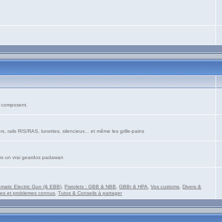
es composent.
s, rails RIS/RAS, lunettes, silencieux... et même les grille-pains
vous un vrai geardos padawan
matic Electric Gun (& EBB)
,
Pistolets : GBB & NBB
,
GBBr & HPA
,
Vos customs
,
Divers &
es et problemes connus
,
Tutos & Conseils à partager