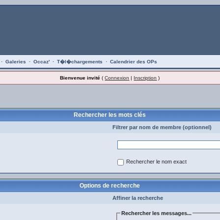
·
Galeries
·
Occaz'
·
T�l�chargements
·
Calendrier des OPs
Bienvenue invité
(
Connexion
|
Inscription
)
Rechercher les mots clés
Filtrer par nom de membre (optionnel)
Rechercher le nom exact
Options de recherche
Affiner la recherche
Rechercher les messages...