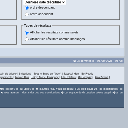
ordre descendant
ordre ascendant
Types de résultats
Afficher les résultats comme sujets
Afficher les résultats comme messages
Nous sommes le : 06/08/2026 - 05:05
coin du bricolo
|
Sniperland - Tout le Snipe en Airsoft
|
Tactical Men - Be Ready
quipements
|
Taiwan Gun
|
Tokyo Model Company
|
Trb-Holsters
|
UnCompany
|
UnivAirsoft
|
tre collect�es ou utilis�es � d'autres fins. Vous disposez d'un droit d'acc�s, de modification, de
uvez, � tout moment , demander que vos contributions � cet espace de discussion soient supprim�es en