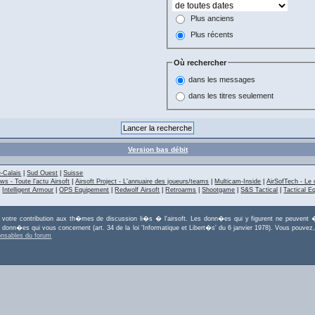
Plus anciens
Plus récents
Où rechercher
dans les messages
dans les titres seulement
Version bas débit
-Calais
|
Sud Ouest
|
Suisse
ws - Toute l'actu Airsoft
|
Airsoft Project - L'annuaire des joueurs/teams
|
Multicam-Inside
|
AirSofTech - Le 
|
Intelligent Armour
|
OPS Equipement
|
Redwolf Airsoft
|
Retroarms
|
Shootgame
|
S&S Tactical
|
Tactical E
r votre contribution aux th�mes de discussion li�s � l'airsoft. Les donn�es qui y figurent ne peuvent �
es donn�es qui vous concernent (art. 34 de la loi 'Informatique et Libert�s' du 6 janvier 1978). Vous po
onsables du forum