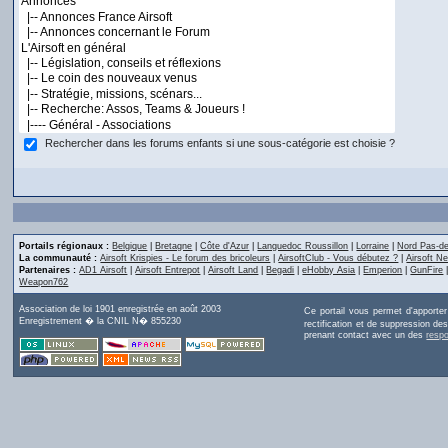
Rechercher dans les forums enfants si une sous-catégorie est choisie ?
Portails régionaux :
Belgique
|
Bretagne
|
Côte d'Azur
|
Languedoc Roussillon
|
Lorraine
|
Nord Pas-de
La communauté :
Airsoft Krispies - Le forum des bricoleurs
|
AirsoftClub - Vous débutez ?
|
Airsoft Ne
Partenaires :
AD1 Airsoft
|
Airsoft Entrepot
|
Airsoft Land
|
Begadi
|
eHobby Asia
|
Emperion
|
GunFire
Weapon762
Association de loi 1901 enregistrée en août 2003
Ce portail vous permet d'apporte
Enregistrement � la CNIL N� 855230
rectification et de suppression d
prenant contact avec un des
resp