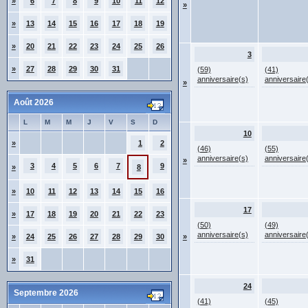
»
6
7
8
9
10
11
12
»
»
13
14
15
16
17
18
19
»
20
21
22
23
24
25
26
3
»
27
28
29
30
31
(59)
(41)
anniversaire(s)
anniversaire
»
Août 2026
L
M
M
J
V
S
D
10
»
1
2
(46)
(55)
anniversaire(s)
anniversaire
»
3
4
5
6
7
9
»
8
»
10
11
12
13
14
15
16
17
»
17
18
19
20
21
22
23
(50)
(49)
anniversaire(s)
anniversaire
»
24
25
26
27
28
29
30
»
»
31
24
Septembre 2026
(41)
(45)