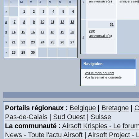
anniversaire(s)
anniversaire
L
M
M
J
V
S
D
»
»
1
2
3
4
5
6
»
7
8
9
10
11
12
13
31
(29)
»
14
15
16
17
18
19
20
anniversaire(s)
»
»
21
22
23
24
25
26
27
»
28
29
30
Navigation
·
Voir le mois courant
·
Voir la semaine courante
Portails régionaux :
Belgique
|
Bretagne
|
C
Pas-de-Calais
|
Sud Ouest
|
Suisse
La communauté :
Airsoft Krispies - Le foru
News - Toute l'actu Airsoft
|
Airsoft Project -