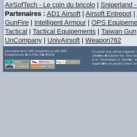
AirSofTech - Le coin du bricolo
|
Sniperland -
Partenaires :
AD1 Airsoft
|
Airsoft Entrepot
|
GunFire
|
Intelligent Armour
|
OPS Equipeme
Tactical
|
Tactical Equipements
|
Taiwan Gun
UnCompany
|
UnivAirsoft
|
Weapon762
Association de loi 1901 enregistrée en août 2003
Ce portail vous permet d'apporter
Enregistrement � la CNIL N� 855230
utilis�es � d'autres fins. Vous di
la loi 'Informatique et Libert�s
supprim�es en prenant contact a