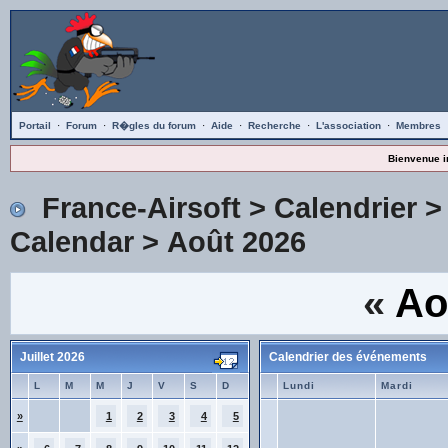
Portail
·
Forum
·
R�gles du forum
·
Aide
·
Recherche
·
L'association
·
Membres
Bienvenue i
France-Airsoft
>
Calendrier
Calendar
> Août 2026
«
Ao
Juillet 2026
Calendrier des événements
L
M
M
J
V
S
D
Lundi
Mardi
»
1
2
3
4
5