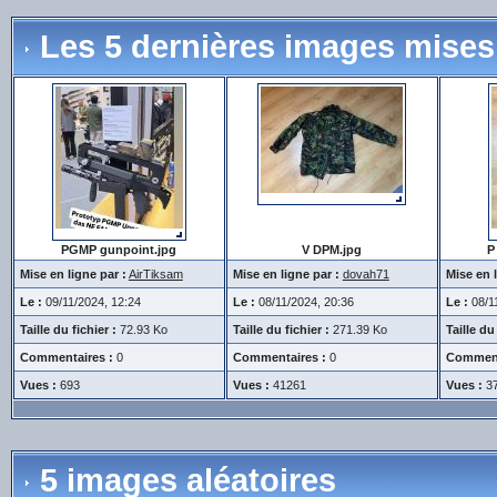
Les 5 dernières images mises 
PGMP gunpoint.jpg
V DPM.jpg
P
Mise en ligne par :
AirTiksam
Mise en ligne par :
dovah71
Mise en l
Le :
09/11/2024, 12:24
Le :
08/11/2024, 20:36
Le :
08/11
Taille du fichier :
72.93 Ko
Taille du fichier :
271.39 Ko
Taille du 
Commentaires :
0
Commentaires :
0
Comment
Vues :
693
Vues :
41261
Vues :
3
5 images aléatoires