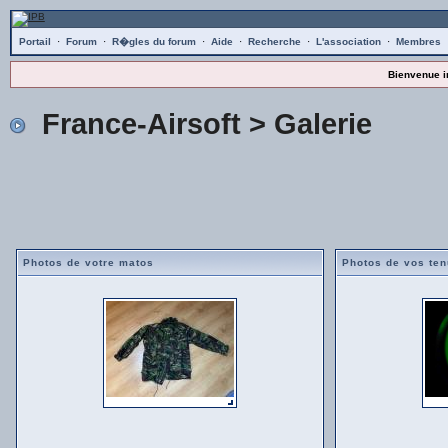
Portail
·
Forum
·
R�gles du forum
·
Aide
·
Recherche
·
L'association
·
Membres
Bienvenue i
France-Airsoft
> Galerie
Photos de votre matos
Photos de vos te