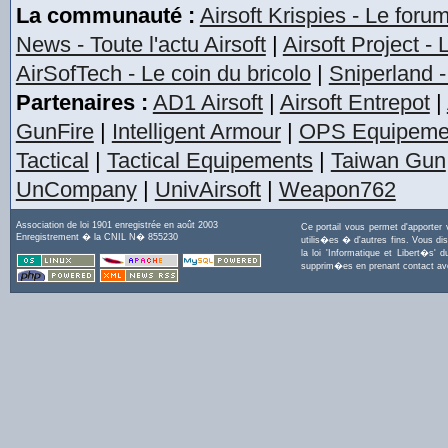
La communauté :
Airsoft Krispies - Le foru
News - Toute l'actu Airsoft
|
Airsoft Project -
AirSofTech - Le coin du bricolo
|
Sniperland -
Partenaires :
AD1 Airsoft
|
Airsoft Entrepot
|
GunFire
|
Intelligent Armour
|
OPS Equipeme
Tactical
|
Tactical Equipements
|
Taiwan Gun
UnCompany
|
UnivAirsoft
|
Weapon762
Association de loi 1901 enregistrée en août 2003
Ce portail vous permet d'apporter
Enregistrement � la CNIL N� 855230
utilis�es � d'autres fins. Vous di
la loi 'Informatique et Libert�s
supprim�es en prenant contact a