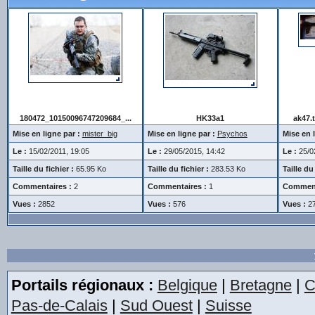
180472_10150096747209684_...
HK33a1
ak47.
Mise en ligne par :
mister_big
Mise en ligne par :
Psychos
Mise en l
Le :
15/02/2011, 19:05
Le :
29/05/2015, 14:42
Le :
25/0
Taille du fichier :
65.95 Ko
Taille du fichier :
283.53 Ko
Taille du 
Commentaires :
2
Commentaires :
1
Comment
Vues :
2852
Vues :
576
Vues :
2
Portails régionaux :
Belgique
|
Bretagne
|
C
Pas-de-Calais
|
Sud Ouest
|
Suisse