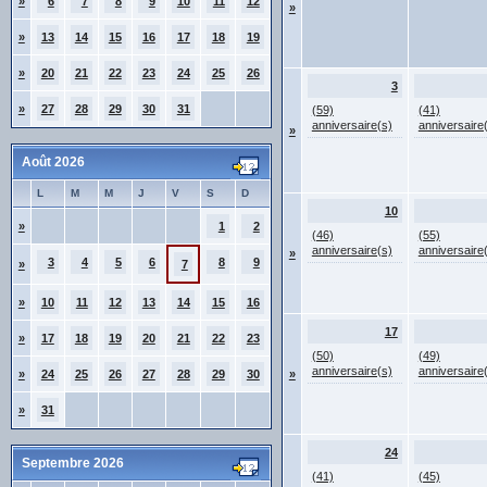
»
6
7
8
9
10
11
12
»
»
13
14
15
16
17
18
19
»
20
21
22
23
24
25
26
3
»
27
28
29
30
31
(59)
(41)
anniversaire(s)
anniversaire
»
Août 2026
L
M
M
J
V
S
D
10
»
1
2
(46)
(55)
anniversaire(s)
anniversaire
»
3
4
5
6
8
9
»
7
»
10
11
12
13
14
15
16
17
»
17
18
19
20
21
22
23
(50)
(49)
anniversaire(s)
anniversaire
»
24
25
26
27
28
29
30
»
»
31
24
Septembre 2026
(41)
(45)