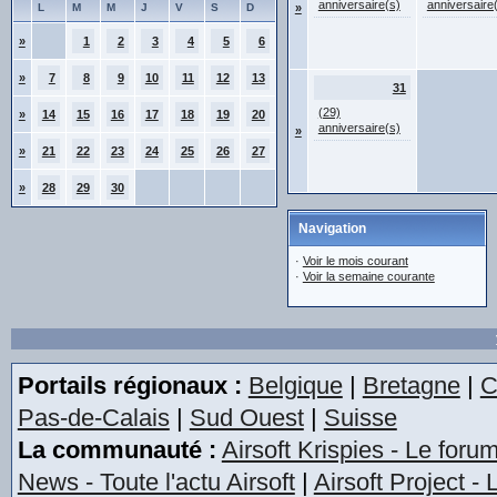
anniversaire(s)
anniversaire
L
M
M
J
V
S
D
»
»
1
2
3
4
5
6
»
7
8
9
10
11
12
13
31
(29)
»
14
15
16
17
18
19
20
anniversaire(s)
»
»
21
22
23
24
25
26
27
»
28
29
30
Navigation
·
Voir le mois courant
·
Voir la semaine courante
Portails régionaux :
Belgique
|
Bretagne
|
C
Pas-de-Calais
|
Sud Ouest
|
Suisse
La communauté :
Airsoft Krispies - Le foru
News - Toute l'actu Airsoft
|
Airsoft Project -