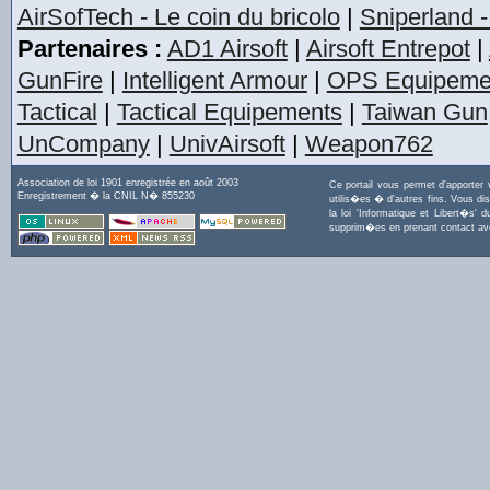
AirSofTech - Le coin du bricolo
|
Sniperland -
Partenaires :
AD1 Airsoft
|
Airsoft Entrepot
|
GunFire
|
Intelligent Armour
|
OPS Equipeme
Tactical
|
Tactical Equipements
|
Taiwan Gun
UnCompany
|
UnivAirsoft
|
Weapon762
Association de loi 1901 enregistrée en août 2003
Ce portail vous permet d'apporter
Enregistrement � la CNIL N� 855230
utilis�es � d'autres fins. Vous di
la loi 'Informatique et Libert�s
supprim�es en prenant contact a