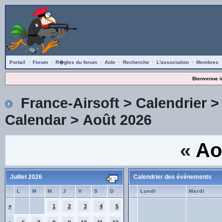
Portail
·
Forum
·
R�gles du forum
·
Aide
·
Recherche
·
L'association
·
Membres
Bienvenue i
France-Airsoft
>
Calendrier
Calendar
> Août 2026
«
Ao
Juillet 2026
Calendrier des événements
L
M
M
J
V
S
D
Lundi
Mardi
»
1
2
3
4
5