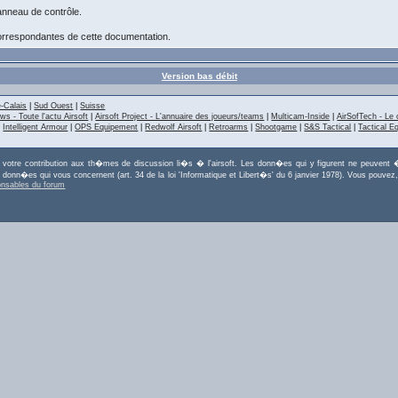
anneau de contrôle.
 correspondantes de cette documentation.
Version bas débit
-Calais
|
Sud Ouest
|
Suisse
ws - Toute l'actu Airsoft
|
Airsoft Project - L'annuaire des joueurs/teams
|
Multicam-Inside
|
AirSofTech - Le 
|
Intelligent Armour
|
OPS Equipement
|
Redwolf Airsoft
|
Retroarms
|
Shootgame
|
S&S Tactical
|
Tactical E
r votre contribution aux th�mes de discussion li�s � l'airsoft. Les donn�es qui y figurent ne peuvent �
es donn�es qui vous concernent (art. 34 de la loi 'Informatique et Libert�s' du 6 janvier 1978). Vous po
onsables du forum