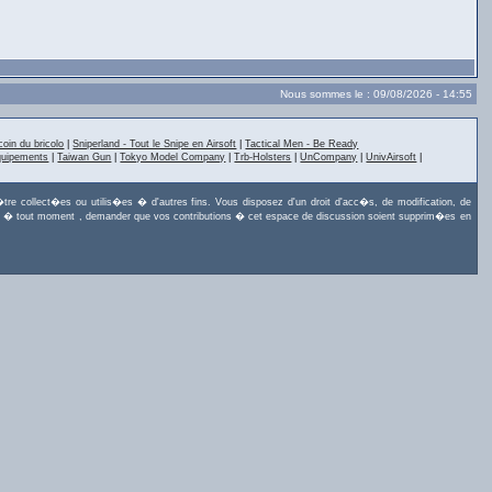
Nous sommes le : 09/08/2026 - 14:55
coin du bricolo
|
Sniperland - Tout le Snipe en Airsoft
|
Tactical Men - Be Ready
quipements
|
Taiwan Gun
|
Tokyo Model Company
|
Trb-Holsters
|
UnCompany
|
UnivAirsoft
|
tre collect�es ou utilis�es � d'autres fins. Vous disposez d'un droit d'acc�s, de modification, de
uvez, � tout moment , demander que vos contributions � cet espace de discussion soient supprim�es en