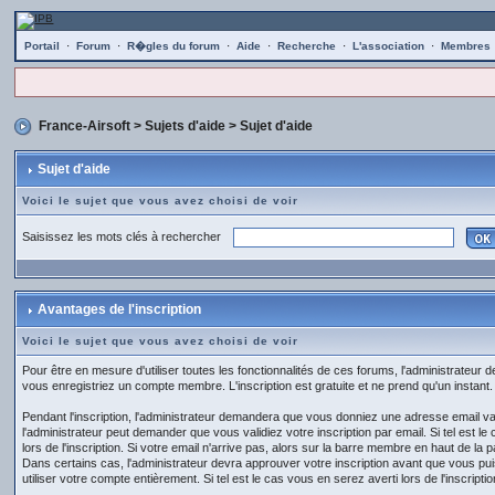
Portail
·
Forum
·
R�gles du forum
·
Aide
·
Recherche
·
L'association
·
Membres
France-Airsoft
>
Sujets d'aide
> Sujet d'aide
Sujet d'aide
Voici le sujet que vous avez choisi de voir
Saisissez les mots clés à rechercher
Avantages de l'inscription
Voici le sujet que vous avez choisi de voir
Pour être en mesure d'utiliser toutes les fonctionnalités de ces forums, l'administrate
vous enregistriez un compte membre. L'inscription est gratuite et ne prend qu'un instant.
Pendant l'inscription, l'administrateur demandera que vous donniez une adresse email val
l'administrateur peut demander que vous validiez votre inscription par email. Si tel est le
lors de l'inscription. Si votre email n'arrive pas, alors sur la barre membre en haut de la
Dans certains cas, l'administrateur devra approuver votre inscription avant que vous pu
utiliser votre compte entièrement. Si tel est le cas vous en serez averti lors de l'inscriptio