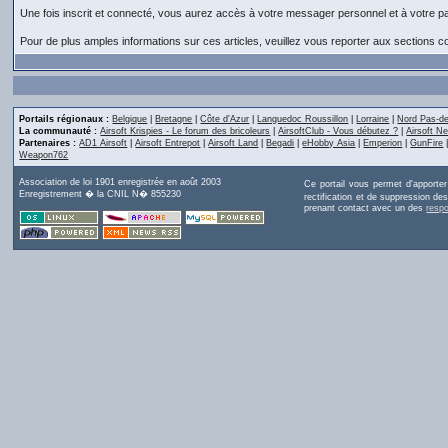
Une fois inscrit et connecté, vous aurez accès à votre messager personnel et à votre p
Pour de plus amples informations sur ces articles, veuillez vous reporter aux sections
Portails régionaux :
Belgique
|
Bretagne
|
Côte d'Azur
|
Languedoc Roussillon
|
Lorraine
|
Nord Pas-de
La communauté :
Airsoft Krispies - Le forum des bricoleurs
|
AirsoftClub - Vous débutez ?
|
Airsoft Ne
Partenaires :
AD1 Airsoft
|
Airsoft Entrepot
|
Airsoft Land
|
Begadi
|
eHobby Asia
|
Emperion
|
GunFire
Weapon762
Association de loi 1901 enregistrée en août 2003
Ce portail vous permet d'apporte
Enregistrement � la CNIL N� 855230
rectification et de suppression d
prenant contact avec un des
resp