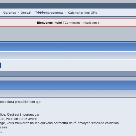
·
Galeries
·
Occaz'
·
T�l�chargements
·
Calendrier des OPs
Bienvenue invité
(
Connexion
|
Inscription
)
ur demandera probablement que
ide. Ceci est important car
 cas, vous en serez averti
 page, vous trouverez un lien qui vous permettra de ré-envoyer l'email de validation.
issiez
n.