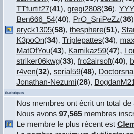
TTfurtif27
(
41
),
gregi2808
(
36
),
YYY
Ben666_54
(
40
),
PrO_SniPeZz
(
36
eryck1305
(
58
),
thesphere
(
51
),
Sta
K3poOn
(
34
),
Triplepattes
(
34
),
max
MatOfYou
(
43
),
Kamikaz59
(
47
),
Lo
striker06kwg
(
33
),
fro2airsoft
(
40
),
b
r4ven
(
32
),
serial59
(
48
),
Doctorsna
Jonathan-Nezumi
(
28
),
BogdanM2
Statistiques
Nos membres ont écrit un total de
Nous avons
97,565
membres inscr
Le membre le plus récent est
Cle