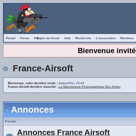
Portail
·
Forum
·
R�gles du forum
·
Aide
·
Recherche
·
L'association
·
Membres
Bienvenue invité
France-Airsoft
Bienvenue, votre dernière visite :
Aujourd'hui, 14:44
France-Airsoft dernière nouvelle :
La Manufacture Photographique Des Armes
Annonces
Forum
Annonces France Airsoft