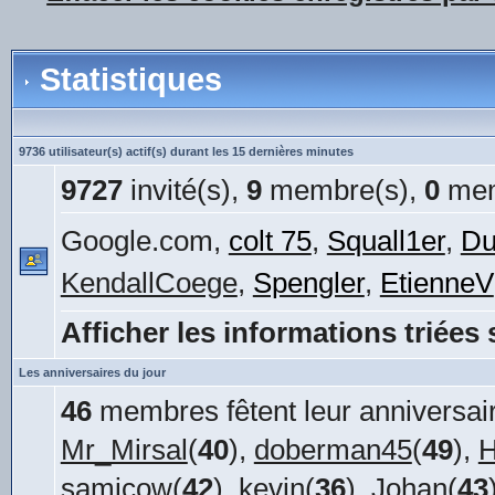
Statistiques
9736 utilisateur(s) actif(s) durant les 15 dernières minutes
9727
invité(s),
9
membre(s),
0
mem
Google.com,
colt 75
,
Squall1er
,
Du
KendallCoege
,
Spengler
,
EtienneV
Afficher les informations triées 
Les anniversaires du jour
46
membres fêtent leur anniversair
Mr_Mirsal
(
40
),
doberman45
(
49
),
H
samicow
(
42
),
kevin
(
36
),
Johan
(
43