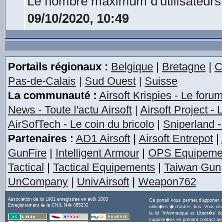
Le nombre maximum d'utilisateurs
09/10/2020, 10:49
Portails régionaux :
Belgique
|
Bretagne
|
C
Pas-de-Calais
|
Sud Ouest
|
Suisse
La communauté :
Airsoft Krispies - Le foru
News - Toute l'actu Airsoft
|
Airsoft Project -
AirSofTech - Le coin du bricolo
|
Sniperland -
Partenaires :
AD1 Airsoft
|
Airsoft Entrepot
|
GunFire
|
Intelligent Armour
|
OPS Equipeme
Tactical
|
Tactical Equipements
|
Taiwan Gun
UnCompany
|
UnivAirsoft
|
Weapon762
Association de loi 1901 enregistrée en août 2003
Ce portail vous permet d'apporter
Enregistrement � la CNIL N� 855230
utilis�es � d'autres fins. Vous di
la loi 'Informatique et Libert�s
supprim�es en prenant contact a