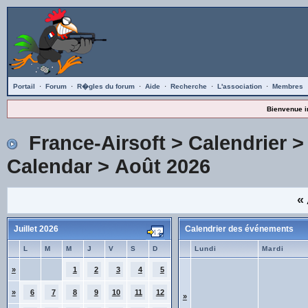
Portail
·
Forum
·
R�gles du forum
·
Aide
·
Recherche
·
L'association
·
Membres
Bienvenue i
France-Airsoft
>
Calendrier
Calendar
> Août 2026
«
Juillet 2026
Calendrier des événements
L
M
M
J
V
S
D
Lundi
Mardi
»
1
2
3
4
5
»
6
7
8
9
10
11
12
»