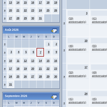
»
13
14
15
16
17
18
19
»
20
21
22
23
24
25
26
3
»
27
28
29
30
31
(59)
(41)
anniversaire(s)
anniversaire
»
Août 2026
L
M
M
J
V
S
D
10
»
1
2
(46)
(55)
anniversaire(s)
anniversaire
»
3
4
5
6
8
9
»
7
»
10
11
12
13
14
15
16
17
»
17
18
19
20
21
22
23
(50)
(49)
anniversaire(s)
anniversaire
»
24
25
26
27
28
29
30
»
»
31
24
Septembre 2026
(41)
(45)
anniversaire(s)
anniversaire
L
M
M
J
V
S
D
»