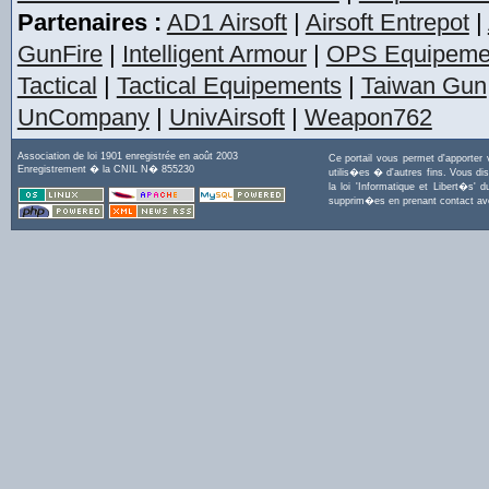
Partenaires :
AD1 Airsoft
|
Airsoft Entrepot
|
GunFire
|
Intelligent Armour
|
OPS Equipeme
Tactical
|
Tactical Equipements
|
Taiwan Gun
UnCompany
|
UnivAirsoft
|
Weapon762
Association de loi 1901 enregistrée en août 2003
Ce portail vous permet d'apporter
Enregistrement � la CNIL N� 855230
utilis�es � d'autres fins. Vous di
la loi 'Informatique et Libert�s
supprim�es en prenant contact a