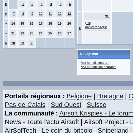
»
1
2
3
4
5
6
»
7
8
9
10
11
12
13
31
(29)
»
14
15
16
17
18
19
20
anniversaire(s)
»
»
21
22
23
24
25
26
27
»
28
29
30
Navigation
·
Voir le mois courant
·
Voir la semaine courante
Portails régionaux :
Belgique
|
Bretagne
|
C
Pas-de-Calais
|
Sud Ouest
|
Suisse
La communauté :
Airsoft Krispies - Le foru
News - Toute l'actu Airsoft
|
Airsoft Project -
AirSofTech - Le coin du bricolo
|
Sniperland -