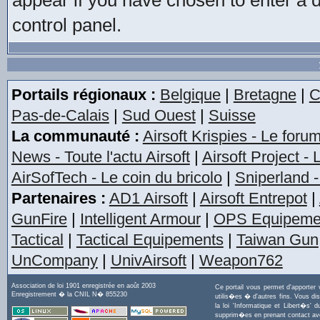
appear if you have chosen to enter a dat
control panel.
Portails régionaux :
Belgique
|
Bretagne
|
C
Pas-de-Calais
|
Sud Ouest
|
Suisse
La communauté :
Airsoft Krispies - Le foru
News - Toute l'actu Airsoft
|
Airsoft Project -
AirSofTech - Le coin du bricolo
|
Sniperland -
Partenaires :
AD1 Airsoft
|
Airsoft Entrepot
|
GunFire
|
Intelligent Armour
|
OPS Equipeme
Tactical
|
Tactical Equipements
|
Taiwan Gun
UnCompany
|
UnivAirsoft
|
Weapon762
Association de loi 1901 enregistrée en août 2003
Ce portail vous permet d'apporter
Enregistrement � la CNIL N� 855230
utilis�es � d'autres fins. Vous di
la loi 'Informatique et Libert�s
supprim�es en prenant contact a