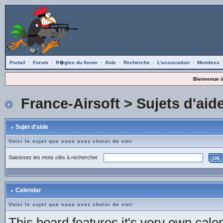
Portail
·
Forum
·
R�gles du forum
·
Aide
·
Recherche
·
L'association
·
Membres
Bienvenue i
France-Airsoft
>
Sujets d'aid
Sujet d'aide
Voici le sujet que vous avez choisi de voir
Saisissez les mots clés à rechercher
Calendar
Voici le sujet que vous avez choisi de voir
This board features it's very own cale