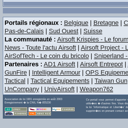
Portails régionaux :
Belgique
|
Bretagne
|
C
Pas-de-Calais
|
Sud Ouest
|
Suisse
La communauté :
Airsoft Krispies - Le foru
News - Toute l'actu Airsoft
|
Airsoft Project -
AirSofTech - Le coin du bricolo
|
Sniperland -
Partenaires :
AD1 Airsoft
|
Airsoft Entrepot
|
GunFire
|
Intelligent Armour
|
OPS Equipeme
Tactical
|
Tactical Equipements
|
Taiwan Gun
UnCompany
|
UnivAirsoft
|
Weapon762
Association de loi 1901 enregistrée en août 2003
Ce portail vous permet d'apporter
Enregistrement � la CNIL N� 855230
utilis�es � d'autres fins. Vous di
la loi 'Informatique et Libert�s
supprim�es en prenant contact a