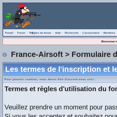
Portail
·
Forum
·
R�gles du forum
·
Aide
·
Recherche
·
L'association
·
Membres
Bienvenue i
France-Airsoft
> Formulaire d
Les termes de l'inscription et 
Pour pouvoir continer, vous devez être d'accord avec ceci :
Termes et règles d'utilisation du fo
Veuillez prendre un moment pour passe
Si vous les acceptez et souhaitez pour