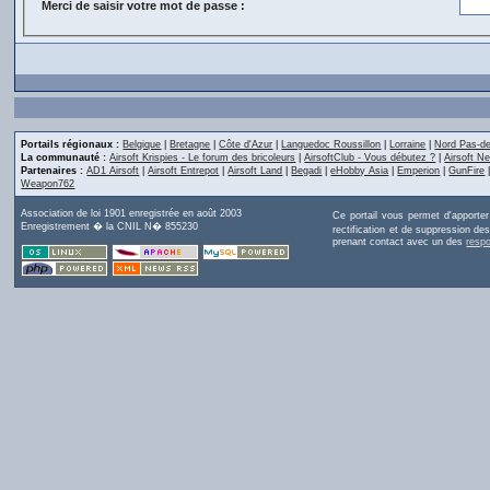
Merci de saisir votre mot de passe :
Portails régionaux :
Belgique
|
Bretagne
|
Côte d'Azur
|
Languedoc Roussillon
|
Lorraine
|
Nord Pas-de
La communauté :
Airsoft Krispies - Le forum des bricoleurs
|
AirsoftClub - Vous débutez ?
|
Airsoft Ne
Partenaires :
AD1 Airsoft
|
Airsoft Entrepot
|
Airsoft Land
|
Begadi
|
eHobby Asia
|
Emperion
|
GunFire
Weapon762
Association de loi 1901 enregistrée en août 2003
Ce portail vous permet d'apporte
Enregistrement � la CNIL N� 855230
rectification et de suppression d
prenant contact avec un des
resp