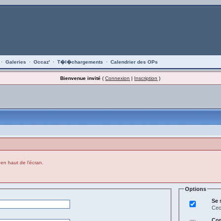
·
Galeries
·
Occaz'
·
T�l�chargements
·
Calendrier des OPs
Bienvenue invité
(
Connexion
|
Inscription
)
 en haut de l'écran.
Options
Se 
Cec
Con