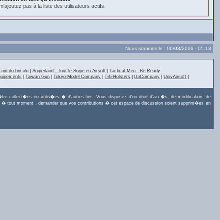
'ajoutez pas à la liste des utilisateurs actifs.
Nous sommes le : 06/08/2026 - 05:13
coin du bricolo
|
Sniperland - Tout le Snipe en Airsoft
|
Tactical Men - Be Ready
quipements
|
Taiwan Gun
|
Tokyo Model Company
|
Trb-Holsters
|
UnCompany
|
UnivAirsoft
|
tre collect�es ou utilis�es � d'autres fins. Vous disposez d'un droit d'acc�s, de modification, de
uvez, � tout moment , demander que vos contributions � cet espace de discussion soient supprim�es en