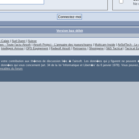
Ne m
Version bas débit
-Calais
|
Sud Ouest
|
Suisse
ws - Toute l'actu Airsoft
|
Airsoft Project - L'annuaire des joueurs/teams
|
Multicam-Inside
|
AirSofTech - Le 
|
Intelligent Armour
|
OPS Equipement
|
Redwolf Airsoft
|
Retroarms
|
Shootgame
|
S&S Tactical
|
Tactical E
r votre contribution aux th�mes de discussion li�s � l'airsoft. Les donn�es qui y figurent ne peuvent �
es donn�es qui vous concernent (art. 34 de la loi 'Informatique et Libert�s' du 6 janvier 1978). Vous po
onsables du forum