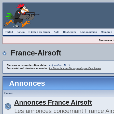
Portail
·
Forum
·
R�gles du forum
·
Aide
·
Recherche
·
L'association
·
Membres
Bienvenue i
France-Airsoft
Bienvenue, votre dernière visite :
Aujourd'hui, 11:14
France-Airsoft dernière nouvelle :
La Manufacture Photographique Des Armes
Annonces
Forum
Annonces France Airsoft
Les annonces concernant France Airs