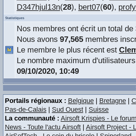
D347hjul13n
(
28
),
bert07
(
60
),
profy
Statistiques
Nos membres ont écrit un total de
Nous avons
97,565
membres inscr
Le membre le plus récent est
Cle
Le nombre maximum d'utilisateurs
09/10/2020, 10:49
Portails régionaux :
Belgique
|
Bretagne
|
C
Pas-de-Calais
|
Sud Ouest
|
Suisse
La communauté :
Airsoft Krispies - Le foru
News - Toute l'actu Airsoft
|
Airsoft Project -
AirSofTech - Le coin du bricolo
|
Sniperland -