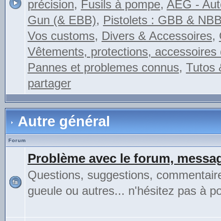
précision
,
Fusils à pompe
,
AEG - Auto
Gun (& EBB)
,
Pistolets : GBB & NB
Vos customs
,
Divers & Accessoires
,
Vêtements, protections, accessoires 
Pannes et problemes connus
,
Tutos 
partager
Autre général
Forum
Problème avec le forum, messag
Questions, suggestions, commentair
gueule ou autres... n'hésitez pas à pos