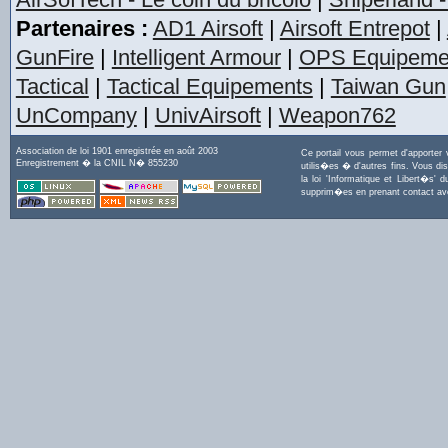
Partenaires :
AD1 Airsoft
|
Airsoft Entrepot
|
GunFire
|
Intelligent Armour
|
OPS Equipeme
Tactical
|
Tactical Equipements
|
Taiwan Gun
UnCompany
|
UnivAirsoft
|
Weapon762
Association de loi 1901 enregistrée en août 2003
Ce portail vous permet d'apporter
Enregistrement � la CNIL N� 855230
utilis�es � d'autres fins. Vous di
la loi 'Informatique et Libert�s
supprim�es en prenant contact a