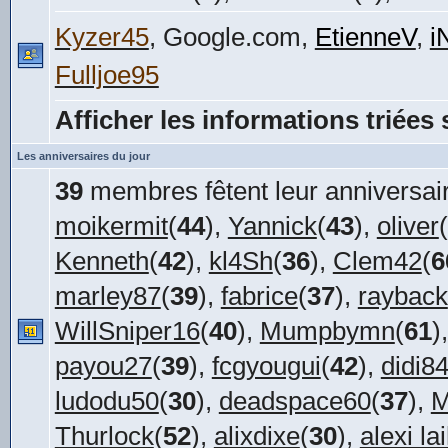
Kyzer45
, Google.com,
EtienneV
,
i
Fulljoe95
Afficher les informations triées 
Les anniversaires du jour
39
membres fêtent leur anniversair
moikermit
(
44
),
Yannick
(
43
),
oliver
(
Kenneth
(
42
),
kl4Sh
(
36
),
Clem42
(
6
marley87
(
39
),
fabrice
(
37
),
rayback
WillSniper16
(
40
),
Mumpbymn
(
61
)
payou27
(
39
),
fcgyougui
(
42
),
didi8
ludodu50
(
30
),
deadspace60
(
37
),
M
Thurlock
(
52
),
alixdixe
(
30
),
alexi la