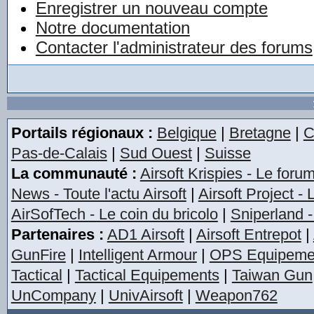
Enregistrer un nouveau compte
Notre documentation
Contacter l'administrateur des forums
Portails régionaux :
Belgique
|
Bretagne
|
C
Pas-de-Calais
|
Sud Ouest
|
Suisse
La communauté :
Airsoft Krispies - Le foru
News - Toute l'actu Airsoft
|
Airsoft Project -
AirSofTech - Le coin du bricolo
|
Sniperland -
Partenaires :
AD1 Airsoft
|
Airsoft Entrepot
|
GunFire
|
Intelligent Armour
|
OPS Equipeme
Tactical
|
Tactical Equipements
|
Taiwan Gun
UnCompany
|
UnivAirsoft
|
Weapon762