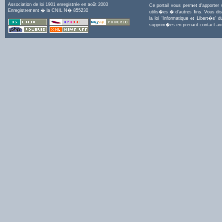
Association de loi 1901 enregistrée en août 2003
Ce portail vous permet d'apporter
Enregistrement � la CNIL N� 855230
utilis�es � d'autres fins. Vous di
la loi 'Informatique et Libert�s
supprim�es en prenant contact a