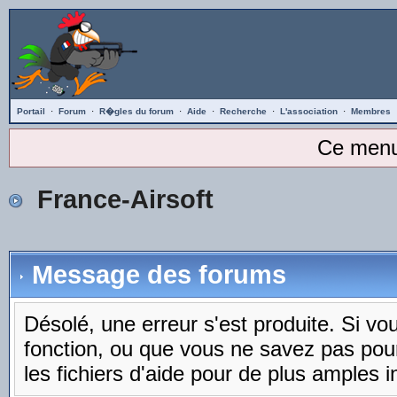
Portail
·
Forum
·
R�gles du forum
·
Aide
·
Recherche
·
L'association
·
Membres
Ce menu
France-Airsoft
Message des forums
Désolé, une erreur s'est produite. Si vous
fonction, ou que vous ne savez pas pou
les fichiers d'aide pour de plus amples i