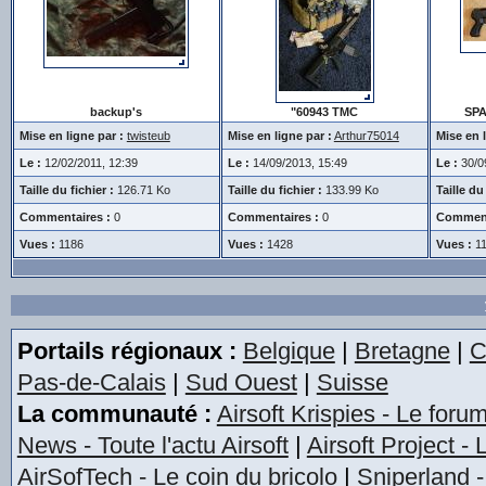
backup's
"60943 TMC
SPA
Mise en ligne par :
twisteub
Mise en ligne par :
Arthur75014
Mise en l
Le :
12/02/2011, 12:39
Le :
14/09/2013, 15:49
Le :
30/0
Taille du fichier :
126.71 Ko
Taille du fichier :
133.99 Ko
Taille du 
Commentaires :
0
Commentaires :
0
Comment
Vues :
1186
Vues :
1428
Vues :
1
Portails régionaux :
Belgique
|
Bretagne
|
C
Pas-de-Calais
|
Sud Ouest
|
Suisse
La communauté :
Airsoft Krispies - Le foru
News - Toute l'actu Airsoft
|
Airsoft Project -
AirSofTech - Le coin du bricolo
|
Sniperland -