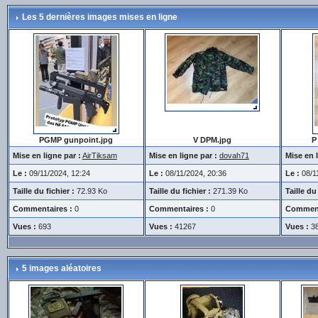
Les 5 dernières images mises en ligne
PGMP gunpoint.jpg
V DPM.jpg
P
Mise en ligne par :
AirTiksam
Mise en ligne par :
dovah71
Mise en l
Le :
09/11/2024, 12:24
Le :
08/11/2024, 20:36
Le :
08/11
Taille du fichier :
72.93 Ko
Taille du fichier :
271.39 Ko
Taille du 
Commentaires :
0
Commentaires :
0
Comment
Vues :
693
Vues :
41267
Vues :
3
5 images aléatoires