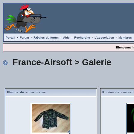
Portail
·
Forum
·
R�gles du forum
·
Aide
·
Recherche
·
L'association
·
Membres
Bienvenue i
France-Airsoft
> Galerie
Photos de votre matos
Photos de vos te