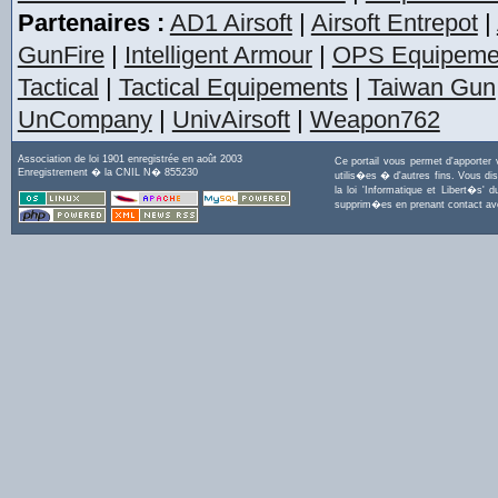
Partenaires :
AD1 Airsoft
|
Airsoft Entrepot
|
GunFire
|
Intelligent Armour
|
OPS Equipeme
Tactical
|
Tactical Equipements
|
Taiwan Gun
UnCompany
|
UnivAirsoft
|
Weapon762
Association de loi 1901 enregistrée en août 2003
Ce portail vous permet d'apporter
Enregistrement � la CNIL N� 855230
utilis�es � d'autres fins. Vous di
la loi 'Informatique et Libert�s
supprim�es en prenant contact a