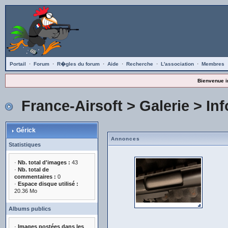
Portail
·
Forum
·
R�gles du forum
·
Aide
·
Recherche
·
L'association
·
Membres
Bienvenue i
France-Airsoft
>
Galerie
>
Inf
Gérick
Annonces
Statistiques
·
Nb. total d'images :
43
·
Nb. total de
commentaires :
0
·
Espace disque utilisé :
20.36 Mo
Albums publics
·
Images postées dans les