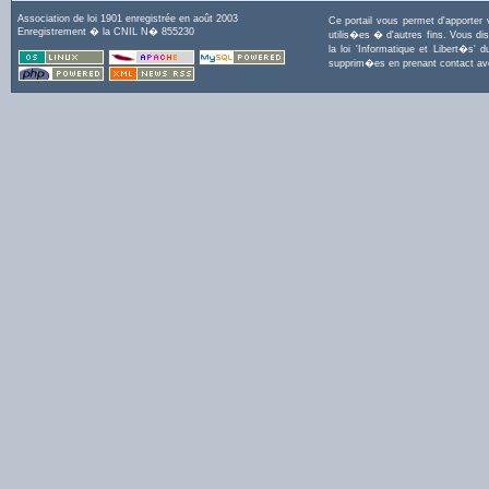
Association de loi 1901 enregistrée en août 2003
Ce portail vous permet d'apporter
Enregistrement � la CNIL N� 855230
utilis�es � d'autres fins. Vous di
la loi 'Informatique et Libert�s
supprim�es en prenant contact a