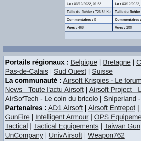
Le :
03/12/2022, 01:53
Le :
03/12/2022,
Taille du fichier :
723.64 Ko
Taille du fichier 
Commentaires :
0
Commentaires 
Vues :
468
Vues :
200
Portails régionaux :
Belgique
|
Bretagne
|
C
Pas-de-Calais
|
Sud Ouest
|
Suisse
La communauté :
Airsoft Krispies - Le foru
News - Toute l'actu Airsoft
|
Airsoft Project -
AirSofTech - Le coin du bricolo
|
Sniperland -
Partenaires :
AD1 Airsoft
|
Airsoft Entrepot
|
GunFire
|
Intelligent Armour
|
OPS Equipeme
Tactical
|
Tactical Equipements
|
Taiwan Gun
UnCompany
|
UnivAirsoft
|
Weapon762