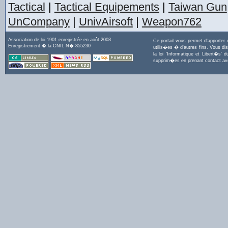
Tactical
|
Tactical Equipements
|
Taiwan Gun
UnCompany
|
UnivAirsoft
|
Weapon762
Association de loi 1901 enregistrée en août 2003
Ce portail vous permet d'apporter
Enregistrement � la CNIL N� 855230
utilis�es � d'autres fins. Vous di
la loi 'Informatique et Libert�s
supprim�es en prenant contact a