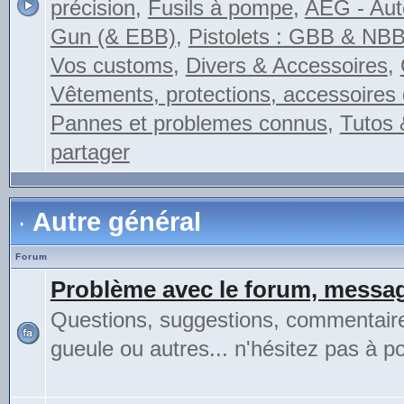
précision
,
Fusils à pompe
,
AEG - Auto
Gun (& EBB)
,
Pistolets : GBB & NB
Vos customs
,
Divers & Accessoires
,
Vêtements, protections, accessoires 
Pannes et problemes connus
,
Tutos 
partager
Autre général
Forum
Problème avec le forum, messag
Questions, suggestions, commentair
gueule ou autres... n'hésitez pas à pos