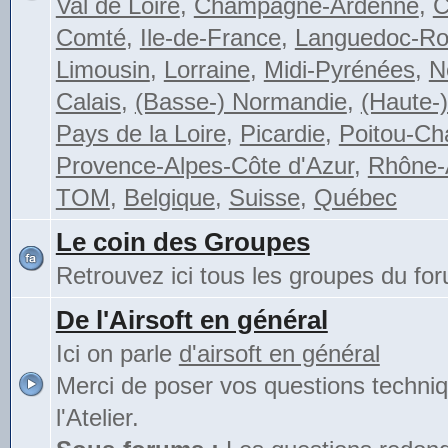
Val de Loire
,
Champagne-Ardenne
,
C
Comté
,
Ile-de-France
,
Languedoc-Rou
Limousin
,
Lorraine
,
Midi-Pyrénées
,
N
Calais
,
(Basse-) Normandie
,
(Haute-
Pays de la Loire
,
Picardie
,
Poitou-Ch
Provence-Alpes-Côte d'Azur
,
Rhône-
TOM
,
Belgique
,
Suisse
,
Québec
Le coin des Groupes
Retrouvez ici tous les groupes du fo
De l'Airsoft en général
Ici on parle
d'airsoft en général
Merci de poser vos questions techni
l'Atelier.