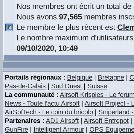
Nos membres ont écrit un total de
Nous avons
97,565
membres inscr
Le membre le plus récent est
Cle
Le nombre maximum d'utilisateurs
09/10/2020, 10:49
Portails régionaux :
Belgique
|
Bretagne
|
C
Pas-de-Calais
|
Sud Ouest
|
Suisse
La communauté :
Airsoft Krispies - Le foru
News - Toute l'actu Airsoft
|
Airsoft Project -
AirSofTech - Le coin du bricolo
|
Sniperland -
Partenaires :
AD1 Airsoft
|
Airsoft Entrepot
|
GunFire
|
Intelligent Armour
|
OPS Equipeme