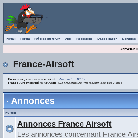
Portail
·
Forum
·
R�gles du forum
·
Aide
·
Recherche
·
L'association
·
Membres
Bienvenue i
France-Airsoft
Bienvenue, votre dernière visite :
Aujourd'hui, 00:39
France-Airsoft dernière nouvelle :
La Manufacture Photographique Des Armes
Annonces
Forum
Annonces France Airsoft
Les annonces concernant France Airs