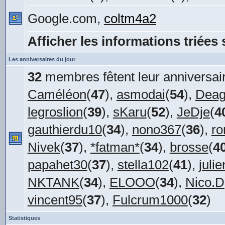
Google.com,
coltm4a2
Afficher les informations triées 
Les anniversaires du jour
32
membres fêtent leur anniversair
Caméléon
(
47
),
asmodai
(
54
),
Deag
legroslion
(
39
),
sKaru
(
52
),
JeDje
(
4
gauthierdu10
(
34
),
nono367
(
36
),
r
Nivek
(
37
),
*fatman*
(
34
),
brosse
(
4
papahet30
(
37
),
stella102
(
41
),
juli
NKTANK
(
34
),
ELOOO
(
34
),
Nico.D
vincent95
(
37
),
Fulcrum1000
(
32
)
Statistiques