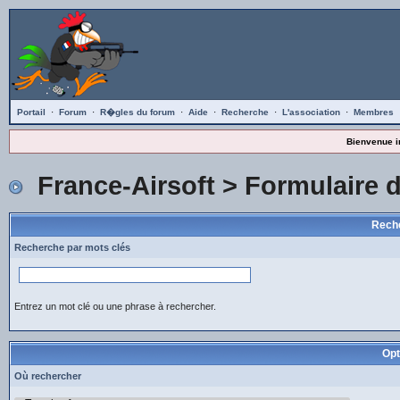
Portail
·
Forum
·
R�gles du forum
·
Aide
·
Recherche
·
L'association
·
Membres
Bienvenue i
France-Airsoft
> Formulaire 
Reche
Recherche par mots clés
Entrez un mot clé ou une phrase à rechercher.
Opt
Où rechercher