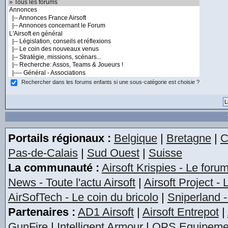
Rechercher dans les forums enfants si une sous-catégorie est choisie ?
Portails régionaux :
Belgique
|
Bretagne
|
C
Pas-de-Calais
|
Sud Ouest
|
Suisse
La communauté :
Airsoft Krispies - Le foru
News - Toute l'actu Airsoft
|
Airsoft Project -
AirSofTech - Le coin du bricolo
|
Sniperland -
Partenaires :
AD1 Airsoft
|
Airsoft Entrepot
|
GunFire
|
Intelligent Armour
|
OPS Equipeme