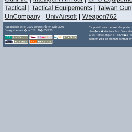
Tactical
|
Tactical Equipements
|
Taiwan Gun
UnCompany
|
UnivAirsoft
|
Weapon762
Association de loi 1901 enregistrée en août 2003
Ce portail vous permet d'apporter
Enregistrement � la CNIL N� 855230
utilis�es � d'autres fins. Vous di
la loi 'Informatique et Libert�s
supprim�es en prenant contact a