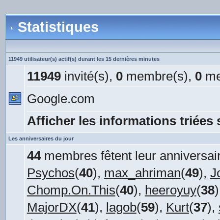
Statistiques
11949 utilisateur(s) actif(s) durant les 15 dernières minutes
11949
invité(s),
0
membre(s),
0
me
Google.com
Afficher les informations triées 
Les anniversaires du jour
44
membres fêtent leur anniversair
Psychos
(
40
),
max_ahriman
(
49
),
J
Chomp.On.This
(
40
),
heeroyuy
(
38
MajorDX
(
41
),
lagob
(
59
),
Kurt
(
37
),