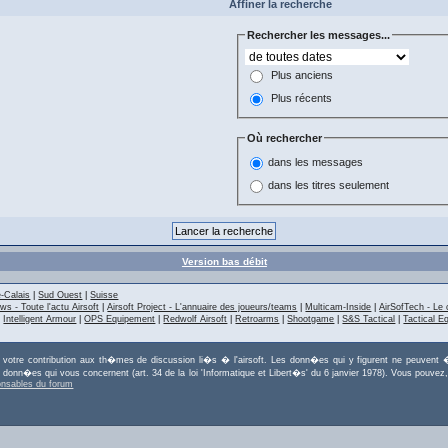
Affiner la recherche
Rechercher les messages...
Plus anciens
Plus récents
Où rechercher
dans les messages
dans les titres seulement
Version bas débit
-Calais
|
Sud Ouest
|
Suisse
ws - Toute l'actu Airsoft
|
Airsoft Project - L'annuaire des joueurs/teams
|
Multicam-Inside
|
AirSofTech - Le 
|
Intelligent Armour
|
OPS Equipement
|
Redwolf Airsoft
|
Retroarms
|
Shootgame
|
S&S Tactical
|
Tactical E
r votre contribution aux th�mes de discussion li�s � l'airsoft. Les donn�es qui y figurent ne peuvent �
es donn�es qui vous concernent (art. 34 de la loi 'Informatique et Libert�s' du 6 janvier 1978). Vous po
onsables du forum