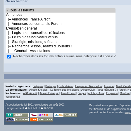
Où rechercher
Rechercher dans les forums enfants si une sous-catégorie est choisie ?
Portails régionaux :
Belgique
|
Bretagne
|
Côte d'Azur
|
Languedoc Roussillon
|
Lorraine
|
Nord Pas-de
La communauté :
Airsoft Krispies - Le forum des bricoleurs
|
AirsoftClub - Vous débutez ?
|
Airsoft Ne
Partenaires :
AD1 Airsoft
|
Airsoft Entrepot
|
Airsoft Land
|
Begadi
|
eHobby Asia
|
Emperion
|
GunFire
Weapon762
Association de loi 1901 enregistrée en août 2003
Ce portail vous permet d'apporte
Enregistrement � la CNIL N� 855230
rectification et de suppression d
prenant contact avec un des
resp