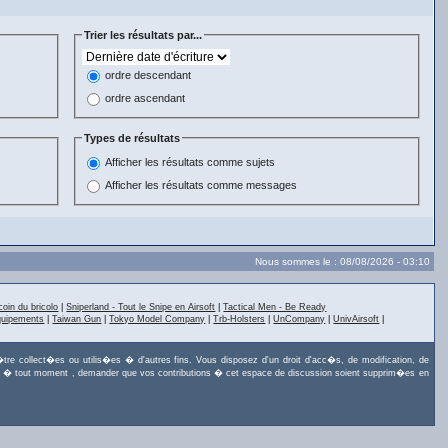
Trier les résultats par...
ordre descendant
ordre ascendant
Types de résultats
Afficher les résultats comme sujets
Afficher les résultats comme messages
Nous sommes le : 08/08/2026 - 03:10
coin du bricolo
|
Sniperland - Tout le Snipe en Airsoft
|
Tactical Men - Be Ready
quipements
|
Taiwan Gun
|
Tokyo Model Company
|
Trb-Holsters
|
UnCompany
|
UnivAirsoft
|
tre collect�es ou utilis�es � d'autres fins. Vous disposez d'un droit d'acc�s, de modification, de
uvez, � tout moment , demander que vos contributions � cet espace de discussion soient supprim�es en