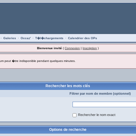
·
Galeries
·
Occaz'
·
T�l�chargements
·
Calendrier des OPs
Bienvenue invité
(
Connexion
|
Inscription
)
um peut �tre indisponible pendant quelques minutes.
Rechercher les mots clés
Filtrer par nom de membre (optionnel)
Rechercher le nom exact
Options de recherche