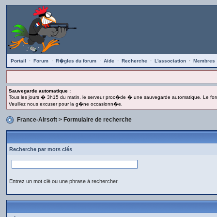
Portail
·
Forum
·
R�gles du forum
·
Aide
·
Recherche
·
L'association
·
Membres
Sauvegarde automatique :
Tous les jours � 3h15 du matin, le serveur proc�de � une sauvegarde automatique. Le for
Veuillez nous excuser pour la g�ne occasionn�e.
France-Airsoft
> Formulaire de recherche
Recherche par mots clés
Entrez un mot clé ou une phrase à rechercher.