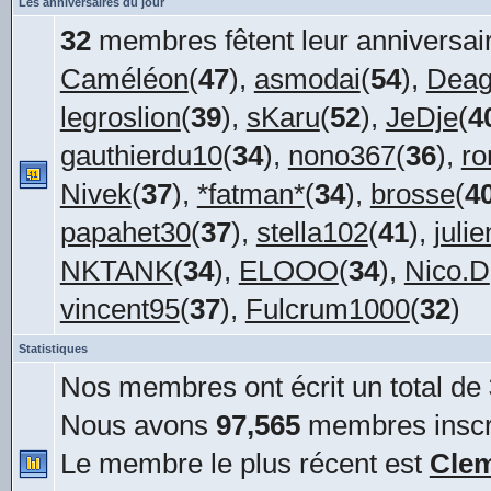
Les anniversaires du jour
32
membres fêtent leur anniversair
Caméléon
(
47
),
asmodai
(
54
),
Deag
legroslion
(
39
),
sKaru
(
52
),
JeDje
(
4
gauthierdu10
(
34
),
nono367
(
36
),
r
Nivek
(
37
),
*fatman*
(
34
),
brosse
(
4
papahet30
(
37
),
stella102
(
41
),
juli
NKTANK
(
34
),
ELOOO
(
34
),
Nico.D
vincent95
(
37
),
Fulcrum1000
(
32
)
Statistiques
Nos membres ont écrit un total de
Nous avons
97,565
membres inscr
Le membre le plus récent est
Cle