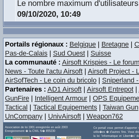
Le nombre maximum d'utilisateurs
09/10/2020, 10:49
Portails régionaux :
Belgique
|
Bretagne
|
C
Pas-de-Calais
|
Sud Ouest
|
Suisse
La communauté :
Airsoft Krispies - Le foru
News - Toute l'actu Airsoft
|
Airsoft Project -
AirSofTech - Le coin du bricolo
|
Sniperland -
Partenaires :
AD1 Airsoft
|
Airsoft Entrepot
|
GunFire
|
Intelligent Armour
|
OPS Equipeme
Tactical
|
Tactical Equipements
|
Taiwan Gun
UnCompany
|
UnivAirsoft
|
Weapon762
Association de loi 1901 enregistrée en août 2003
Ce portail vous permet d'apporter
Enregistrement � la CNIL N� 855230
utilis�es � d'autres fins. Vous di
la loi 'Informatique et Libert�s