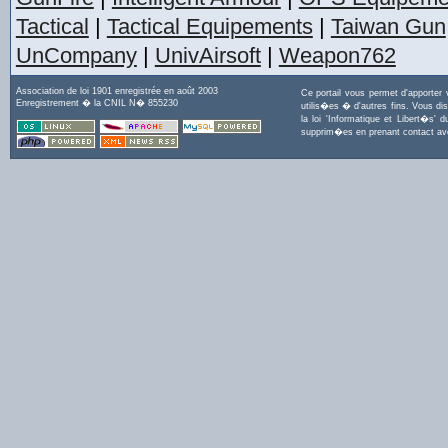
Tactical
|
Tactical Equipements
|
Taiwan Gun
UnCompany
|
UnivAirsoft
|
Weapon762
Association de loi 1901 enregistrée en août 2003
Ce portail vous permet d'apporter
Enregistrement � la CNIL N� 855230
utilis�es � d'autres fins. Vous di
la loi 'Informatique et Libert�s
supprim�es en prenant contact a