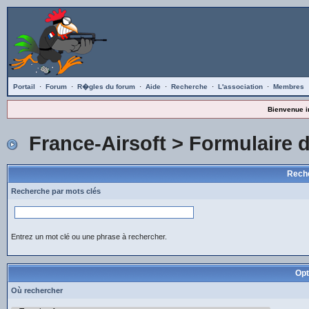
Portail
·
Forum
·
R�gles du forum
·
Aide
·
Recherche
·
L'association
·
Membres
Bienvenue i
France-Airsoft
> Formulaire 
Reche
Recherche par mots clés
Entrez un mot clé ou une phrase à rechercher.
Opt
Où rechercher