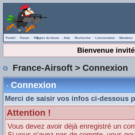
Portail
·
Forum
·
R�gles du forum
·
Aide
·
Recherche
·
L'association
·
Membres
Bienvenue invité
France-Airsoft
> Connexion
Connexion
Merci de saisir vos infos ci-dessous 
Attention !
Vous devez avoir déjà enregistré un co
Si vous n'avez pas de compte, vous pouve