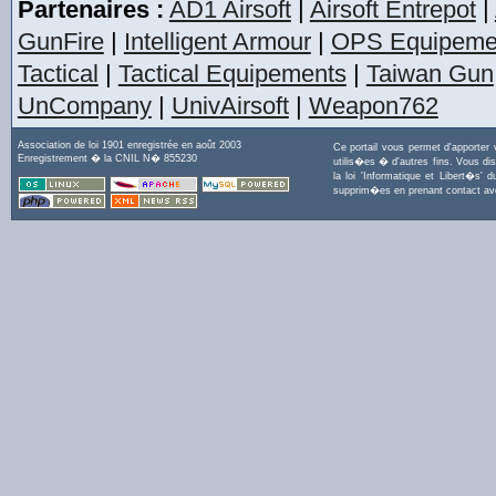
Partenaires :
AD1 Airsoft
|
Airsoft Entrepot
|
GunFire
|
Intelligent Armour
|
OPS Equipeme
Tactical
|
Tactical Equipements
|
Taiwan Gun
UnCompany
|
UnivAirsoft
|
Weapon762
Association de loi 1901 enregistrée en août 2003
Ce portail vous permet d'apporter
Enregistrement � la CNIL N� 855230
utilis�es � d'autres fins. Vous di
la loi 'Informatique et Libert�s
supprim�es en prenant contact a