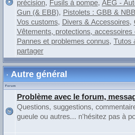
précision
,
Fusils à pompe
,
AEG - Auto
Gun (& EBB)
,
Pistolets : GBB & NB
Vos customs
,
Divers & Accessoires
,
Vêtements, protections, accessoires 
Pannes et problemes connus
,
Tutos 
partager
Autre général
Forum
Problème avec le forum, messag
Questions, suggestions, commentair
gueule ou autres... n'hésitez pas à pos