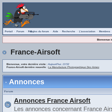
Portail
·
Forum
·
R�gles du forum
·
Aide
·
Recherche
·
L'association
·
Membres
Bienvenue i
France-Airsoft
Bienvenue, votre dernière visite :
Aujourd'hui, 13:52
France-Airsoft dernière nouvelle :
La Manufacture Photographique Des Armes
Annonces
Forum
Annonces France Airsoft
Les annonces concernant France Airs