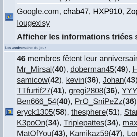
Google.com,
chab47
,
HXP910
,
Zo
Iougexisy
Afficher les informations triées 
Les anniversaires du jour
46
membres fêtent leur anniversair
Mr_Mirsal
(
40
),
doberman45
(
49
),
H
samicow
(
42
),
kevin
(
36
),
Johan
(
43
TTfurtif27
(
41
),
gregi2808
(
36
),
YYY
Ben666_54
(
40
),
PrO_SniPeZz
(
36
eryck1305
(
58
),
thesphere
(
51
),
Sta
K3poOn
(
34
),
Triplepattes
(
34
),
max
MatOfYou
(
43
),
Kamikaz59
(
47
),
Lo