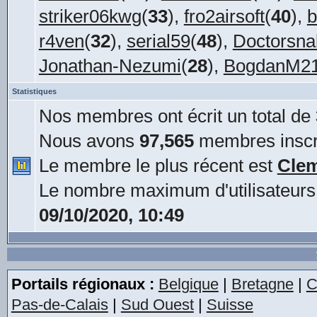
striker06kwg
(
33
),
fro2airsoft
(
40
),
b
r4ven
(
32
),
serial59
(
48
),
Doctorsna
Jonathan-Nezumi
(
28
),
BogdanM2
Statistiques
Nos membres ont écrit un total de
Nous avons
97,565
membres inscr
Le membre le plus récent est
Cle
Le nombre maximum d'utilisateurs
09/10/2020, 10:49
Portails régionaux :
Belgique
|
Bretagne
|
C
Pas-de-Calais
|
Sud Ouest
|
Suisse