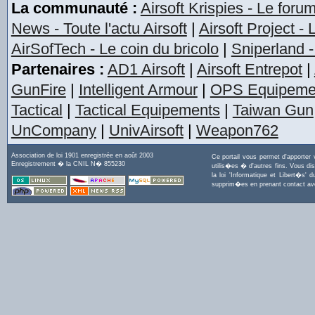
La communauté :
Airsoft Krispies - Le foru
News - Toute l'actu Airsoft
|
Airsoft Project -
AirSofTech - Le coin du bricolo
|
Sniperland -
Partenaires :
AD1 Airsoft
|
Airsoft Entrepot
|
GunFire
|
Intelligent Armour
|
OPS Equipeme
Tactical
|
Tactical Equipements
|
Taiwan Gun
UnCompany
|
UnivAirsoft
|
Weapon762
Association de loi 1901 enregistrée en août 2003
Ce portail vous permet d'apporter
Enregistrement � la CNIL N� 855230
utilis�es � d'autres fins. Vous di
la loi 'Informatique et Libert�s
supprim�es en prenant contact a