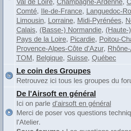
Val de Loire
,
Champagne-Ardenne
,
C
Comté
,
Ile-de-France
,
Languedoc-Rou
Limousin
,
Lorraine
,
Midi-Pyrénées
,
N
Calais
,
(Basse-) Normandie
,
(Haute-
Pays de la Loire
,
Picardie
,
Poitou-Ch
Provence-Alpes-Côte d'Azur
,
Rhône-
TOM
,
Belgique
,
Suisse
,
Québec
Le coin des Groupes
Retrouvez ici tous les groupes du fo
De l'Airsoft en général
Ici on parle
d'airsoft en général
Merci de poser vos questions techni
l'Atelier.