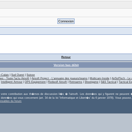
Retour
Version bas débit
-Calais
|
Sud Ouest
|
Suisse
ws - Toute l'actu Airsoft
|
Airsoft Project - L'annuaire des joueurs/teams
|
Multicam-Inside
|
AirSofTech - Le 
|
Intelligent Armour
|
OPS Equipement
|
Redwolf Airsoft
|
Retroarms
|
Shootgame
|
S&S Tactical
|
Tactical E
r votre contribution aux th�mes de discussion li�s � l'airsoft. Les donn�es qui y figurent ne peuvent �
es donn�es qui vous concernent (art. 34 de la loi 'Informatique et Libert�s' du 6 janvier 1978). Vous po
onsables du forum