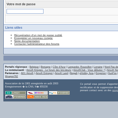
Votre mot de passe
Liens utiles
Récupération d'un mot de passe oublié
Enregistrer un nouveau compte
Notre documentation
Contacter l'administrateur des forums
Portails régionaux :
Belgique
|
Bretagne
|
Côte d'Azur
|
Languedoc Roussillon
|
Lorraine
|
Nord Pas-de
La communauté :
Airsoft Krispies - Le forum des bricoleurs
|
AirsoftClub - Vous débutez ?
|
Airsoft Ne
Partenaires :
AD1 Airsoft
|
Airsoft Entrepot
|
Airsoft Land
|
Begadi
|
eHobby Asia
|
Emperion
|
GunFire
Weapon762
Association de loi 1901 enregistrée en août 2003
Ce portail vous permet d'apporte
Enregistrement � la CNIL N� 855230
rectification et de suppression d
prenant contact avec un des
resp