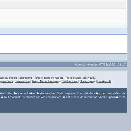
Nous sommes le : 07/08/2026 - 21:17
coin du bricolo
|
Sniperland - Tout le Snipe en Airsoft
|
Tactical Men - Be Ready
quipements
|
Taiwan Gun
|
Tokyo Model Company
|
Trb-Holsters
|
UnCompany
|
UnivAirsoft
|
tre collect�es ou utilis�es � d'autres fins. Vous disposez d'un droit d'acc�s, de modification, de
uvez, � tout moment , demander que vos contributions � cet espace de discussion soient supprim�es en