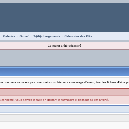
·
Galeries
·
Occaz'
·
T�l�chargements
·
Calendrier des OPs
Ce menu a été désactivé
on, ou que vous ne savez pas pourquoi vous obtenez ce message d'erreur, lisez les fichiers d'aide 
connecté, vous devriez le faire en utilisant le formulaire ci-dessous s'il est affiché.