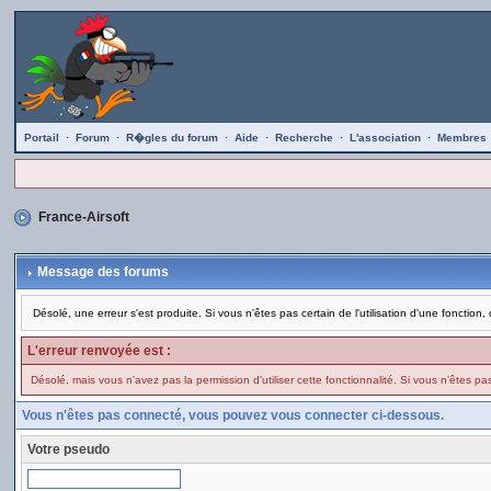
Portail
·
Forum
·
R�gles du forum
·
Aide
·
Recherche
·
L'association
·
Membres
France-Airsoft
Message des forums
Désolé, une erreur s'est produite. Si vous n'êtes pas certain de l'utilisation d'une foncti
L'erreur renvoyée est :
Désolé, mais vous n'avez pas la permission d'utiliser cette fonctionnalité. Si vous n'êtes pas 
Vous n'êtes pas connecté, vous pouvez vous connecter ci-dessous.
Votre pseudo