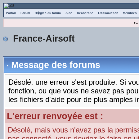
Portail
·
Forum
·
R�gles du forum
·
Aide
·
Recherche
·
L'association
·
Membres
Ce 
France-Airsoft
Message des forums
Désolé, une erreur s'est produite. Si vous
fonction, ou que vous ne savez pas pou
les fichiers d'aide pour de plus amples i
L'erreur renvoyée est :
Désolé, mais vous n'avez pas la permissio
pas connecté, vous devriez le faire en uti