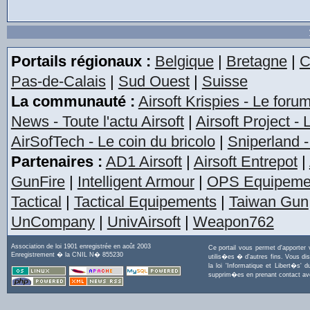
Portails régionaux :
Belgique
|
Bretagne
|
C
Pas-de-Calais
|
Sud Ouest
|
Suisse
La communauté :
Airsoft Krispies - Le foru
News - Toute l'actu Airsoft
|
Airsoft Project -
AirSofTech - Le coin du bricolo
|
Sniperland -
Partenaires :
AD1 Airsoft
|
Airsoft Entrepot
|
GunFire
|
Intelligent Armour
|
OPS Equipeme
Tactical
|
Tactical Equipements
|
Taiwan Gun
UnCompany
|
UnivAirsoft
|
Weapon762
Association de loi 1901 enregistrée en août 2003
Ce portail vous permet d'apporter
Enregistrement � la CNIL N� 855230
utilis�es � d'autres fins. Vous di
la loi 'Informatique et Libert�s
supprim�es en prenant contact a