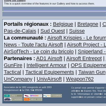
Using the Gallery
This is a quick overview of the features in our Gallery and how to access them.
Portails régionaux :
Belgique
|
Bretagne
|
C
Pas-de-Calais
|
Sud Ouest
|
Suisse
La communauté :
Airsoft Krispies - Le foru
News - Toute l'actu Airsoft
|
Airsoft Project -
AirSofTech - Le coin du bricolo
|
Sniperland -
Partenaires :
AD1 Airsoft
|
Airsoft Entrepot
|
GunFire
|
Intelligent Armour
|
OPS Equipeme
Tactical
|
Tactical Equipements
|
Taiwan Gun
UnCompany
|
UnivAirsoft
|
Weapon762
Association de loi 1901 enregistrée en août 2003
Ce portail vous permet d'apporter
Enregistrement � la CNIL N� 855230
utilis�es � d'autres fins. Vous di
la loi 'Informatique et Libert�s
supprim�es en prenant contact a