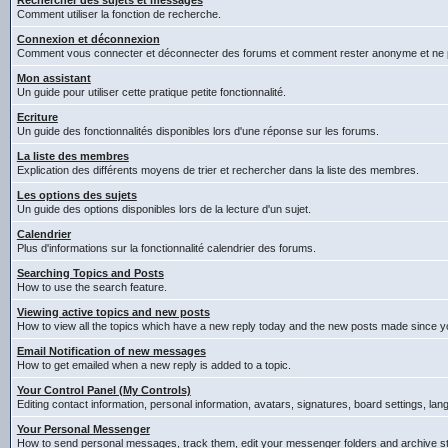
Rechercher des sujets et messages
Comment utiliser la fonction de recherche.
Connexion et déconnexion
Comment vous connecter et déconnecter des forums et comment rester anonyme et ne pas êt
Mon assistant
Un guide pour utiliser cette pratique petite fonctionnalité.
Ecriture
Un guide des fonctionnalités disponibles lors d'une réponse sur les forums.
La liste des membres
Explication des différents moyens de trier et rechercher dans la liste des membres.
Les options des sujets
Un guide des options disponibles lors de la lecture d'un sujet.
Calendrier
Plus d'informations sur la fonctionnalité calendrier des forums.
Searching Topics and Posts
How to use the search feature.
Viewing active topics and new posts
How to view all the topics which have a new reply today and the new posts made since you
Email Notification of new messages
How to get emailed when a new reply is added to a topic.
Your Control Panel (My Controls)
Editing contact information, personal information, avatars, signatures, board settings, la
Your Personal Messenger
How to send personal messages, track them, edit your messenger folders and archive 