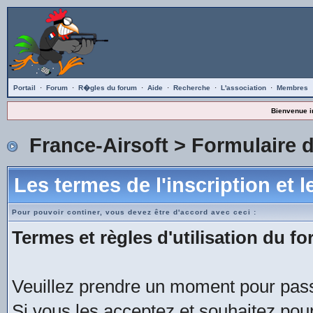
Portail
·
Forum
·
R�gles du forum
·
Aide
·
Recherche
·
L'association
·
Membres
Bienvenue i
France-Airsoft
> Formulaire d
Les termes de l'inscription et 
Pour pouvoir continer, vous devez être d'accord avec ceci :
Termes et règles d'utilisation du fo
Veuillez prendre un moment pour passe
Si vous les acceptez et souhaitez pour