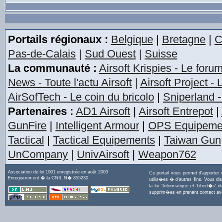
Portails régionaux :
Belgique
|
Bretagne
|
C
Pas-de-Calais
|
Sud Ouest
|
Suisse
La communauté :
Airsoft Krispies - Le foru
News - Toute l'actu Airsoft
|
Airsoft Project -
AirSofTech - Le coin du bricolo
|
Sniperland -
Partenaires :
AD1 Airsoft
|
Airsoft Entrepot
|
GunFire
|
Intelligent Armour
|
OPS Equipeme
Tactical
|
Tactical Equipements
|
Taiwan Gun
UnCompany
|
UnivAirsoft
|
Weapon762
Association de loi 1901 enregistrée en août 2003
Ce portail vous permet d'apporter
Enregistrement � la CNIL N� 855230
utilis�es � d'autres fins. Vous di
la loi 'Informatique et Libert�s
supprim�es en prenant contact a