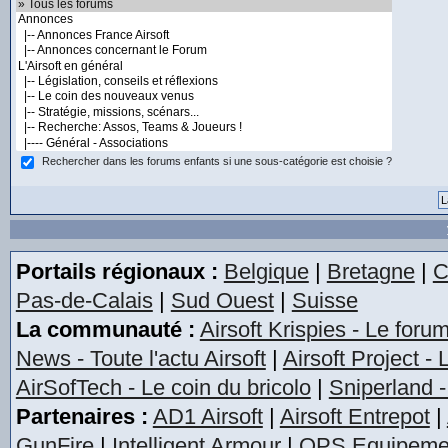
Rechercher dans les forums enfants si une sous-catégorie est choisie ?
Portails régionaux :
Belgique
|
Bretagne
|
C
Pas-de-Calais
|
Sud Ouest
|
Suisse
La communauté :
Airsoft Krispies - Le foru
News - Toute l'actu Airsoft
|
Airsoft Project -
AirSofTech - Le coin du bricolo
|
Sniperland -
Partenaires :
AD1 Airsoft
|
Airsoft Entrepot
|
GunFire
|
Intelligent Armour
|
OPS Equipeme