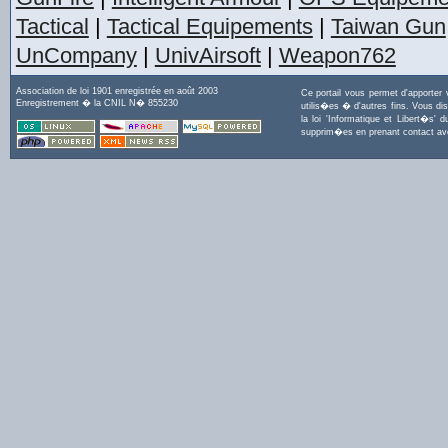
Tactical
|
Tactical Equipements
|
Taiwan Gun
UnCompany
|
UnivAirsoft
|
Weapon762
Association de loi 1901 enregistrée en août 2003
Ce portail vous permet d'apporter
Enregistrement � la CNIL N� 855230
utilis�es � d'autres fins. Vous di
la loi 'Informatique et Libert�s
supprim�es en prenant contact a