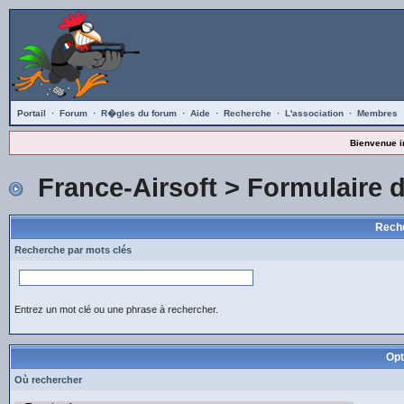
Portail
·
Forum
·
R�gles du forum
·
Aide
·
Recherche
·
L'association
·
Membres
Bienvenue i
France-Airsoft
> Formulaire 
Reche
Recherche par mots clés
Entrez un mot clé ou une phrase à rechercher.
Opt
Où rechercher