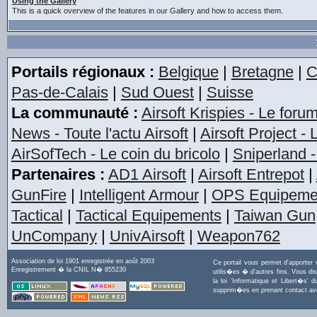
Using the Gallery
This is a quick overview of the features in our Gallery and how to access them.
Portails régionaux :
Belgique
|
Bretagne
|
C
Pas-de-Calais
|
Sud Ouest
|
Suisse
La communauté :
Airsoft Krispies - Le foru
News - Toute l'actu Airsoft
|
Airsoft Project -
AirSofTech - Le coin du bricolo
|
Sniperland -
Partenaires :
AD1 Airsoft
|
Airsoft Entrepot
|
GunFire
|
Intelligent Armour
|
OPS Equipeme
Tactical
|
Tactical Equipements
|
Taiwan Gun
UnCompany
|
UnivAirsoft
|
Weapon762
Association de loi 1901 enregistrée en août 2003
Ce portail vous permet d'apporter
Enregistrement � la CNIL N� 855230
utilis�es � d'autres fins. Vous di
la loi 'Informatique et Libert�s
supprim�es en prenant contact a