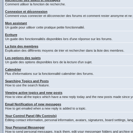
Rechercher des sujets et messages
Comment utiliser la fonction de recherche.
Connexion et déconnexion
Comment vous connecter et déconnecter des forums et comment rester anonyme et ne pas êt
Mon assistant
Un guide pour utiliser cette pratique petite fonctionnalité.
Ecriture
Un guide des fonctionnalités disponibles lors d'une réponse sur les forums.
La liste des membres
Explication des différents moyens de trier et rechercher dans la liste des membres.
Les options des sujets
Un guide des options disponibles lors de la lecture d'un sujet.
Calendrier
Plus d'informations sur la fonctionnalité calendrier des forums.
Searching Topics and Posts
How to use the search feature.
Viewing active topics and new posts
How to view all the topics which have a new reply today and the new posts made since you
Email Notification of new messages
How to get emailed when a new reply is added to a topic.
Your Control Panel (My Controls)
Editing contact information, personal information, avatars, signatures, board settings, la
Your Personal Messenger
How to send personal messages, track them, edit your messenger folders and archive 