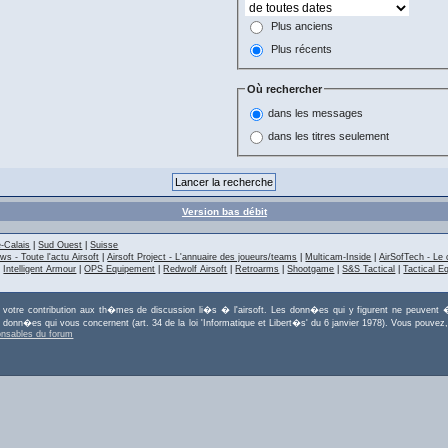
Plus anciens
Plus récents
Où rechercher
dans les messages
dans les titres seulement
Version bas débit
-Calais
|
Sud Ouest
|
Suisse
ws - Toute l'actu Airsoft
|
Airsoft Project - L'annuaire des joueurs/teams
|
Multicam-Inside
|
AirSofTech - Le 
|
Intelligent Armour
|
OPS Equipement
|
Redwolf Airsoft
|
Retroarms
|
Shootgame
|
S&S Tactical
|
Tactical E
r votre contribution aux th�mes de discussion li�s � l'airsoft. Les donn�es qui y figurent ne peuvent �
es donn�es qui vous concernent (art. 34 de la loi 'Informatique et Libert�s' du 6 janvier 1978). Vous po
onsables du forum