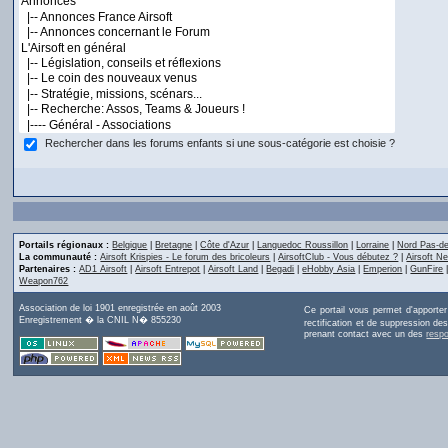
Rechercher dans les forums enfants si une sous-catégorie est choisie ?
Portails régionaux :
Belgique
|
Bretagne
|
Côte d'Azur
|
Languedoc Roussillon
|
Lorraine
|
Nord Pas-de
La communauté :
Airsoft Krispies - Le forum des bricoleurs
|
AirsoftClub - Vous débutez ?
|
Airsoft Ne
Partenaires :
AD1 Airsoft
|
Airsoft Entrepot
|
Airsoft Land
|
Begadi
|
eHobby Asia
|
Emperion
|
GunFire
Weapon762
Association de loi 1901 enregistrée en août 2003
Ce portail vous permet d'apporte
Enregistrement � la CNIL N� 855230
rectification et de suppression d
prenant contact avec un des
resp