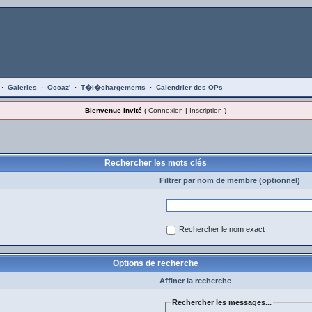
·
Galeries
·
Occaz'
·
T�l�chargements
·
Calendrier des OPs
Bienvenue invité
(
Connexion
|
Inscription
)
Rechercher les mots clés
Filtrer par nom de membre (optionnel)
Rechercher le nom exact
Options de recherche
Affiner la recherche
Rechercher les messages...