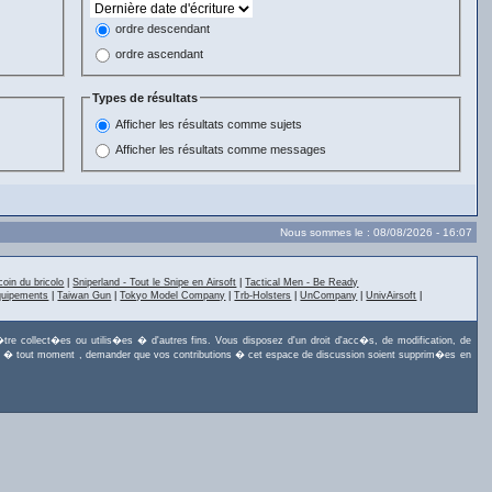
ordre descendant
ordre ascendant
Types de résultats
Afficher les résultats comme sujets
Afficher les résultats comme messages
Nous sommes le : 08/08/2026 - 16:07
coin du bricolo
|
Sniperland - Tout le Snipe en Airsoft
|
Tactical Men - Be Ready
quipements
|
Taiwan Gun
|
Tokyo Model Company
|
Trb-Holsters
|
UnCompany
|
UnivAirsoft
|
tre collect�es ou utilis�es � d'autres fins. Vous disposez d'un droit d'acc�s, de modification, de
uvez, � tout moment , demander que vos contributions � cet espace de discussion soient supprim�es en