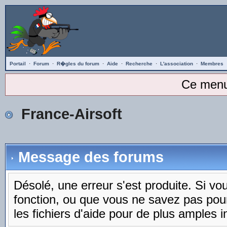
Portail
·
Forum
·
R�gles du forum
·
Aide
·
Recherche
·
L'association
·
Membres
Ce menu
France-Airsoft
Message des forums
Désolé, une erreur s'est produite. Si vous
fonction, ou que vous ne savez pas pou
les fichiers d'aide pour de plus amples i