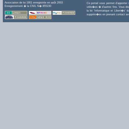
Association de loi 1901 enregistrée en août 2003
Ce portail vous permet d'apporter
Enregistrement � la CNIL N� 855230
utilis�es � d'autres fins. Vous di
la loi 'Informatique et Libert�s
supprim�es en prenant contact a