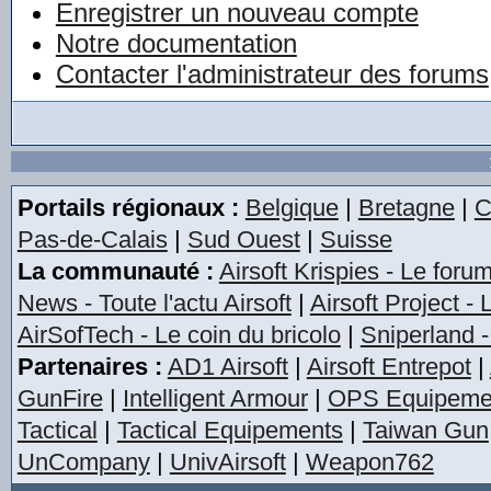
Enregistrer un nouveau compte
Notre documentation
Contacter l'administrateur des forums
Portails régionaux :
Belgique
|
Bretagne
|
C
Pas-de-Calais
|
Sud Ouest
|
Suisse
La communauté :
Airsoft Krispies - Le foru
News - Toute l'actu Airsoft
|
Airsoft Project -
AirSofTech - Le coin du bricolo
|
Sniperland -
Partenaires :
AD1 Airsoft
|
Airsoft Entrepot
|
GunFire
|
Intelligent Armour
|
OPS Equipeme
Tactical
|
Tactical Equipements
|
Taiwan Gun
UnCompany
|
UnivAirsoft
|
Weapon762