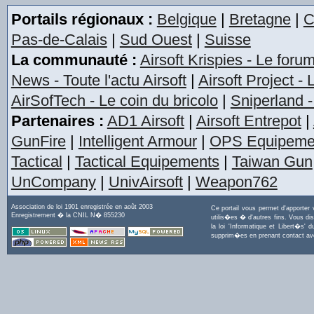
Portails régionaux :
Belgique
|
Bretagne
|
C
Pas-de-Calais
|
Sud Ouest
|
Suisse
La communauté :
Airsoft Krispies - Le foru
News - Toute l'actu Airsoft
|
Airsoft Project -
AirSofTech - Le coin du bricolo
|
Sniperland -
Partenaires :
AD1 Airsoft
|
Airsoft Entrepot
|
GunFire
|
Intelligent Armour
|
OPS Equipeme
Tactical
|
Tactical Equipements
|
Taiwan Gun
UnCompany
|
UnivAirsoft
|
Weapon762
Association de loi 1901 enregistrée en août 2003
Ce portail vous permet d'apporter
Enregistrement � la CNIL N� 855230
utilis�es � d'autres fins. Vous di
la loi 'Informatique et Libert�s
supprim�es en prenant contact a