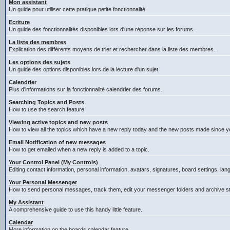
Mon assistant
Un guide pour utiliser cette pratique petite fonctionnalité.
Ecriture
Un guide des fonctionnalités disponibles lors d'une réponse sur les forums.
La liste des membres
Explication des différents moyens de trier et rechercher dans la liste des membres.
Les options des sujets
Un guide des options disponibles lors de la lecture d'un sujet.
Calendrier
Plus d'informations sur la fonctionnalité calendrier des forums.
Searching Topics and Posts
How to use the search feature.
Viewing active topics and new posts
How to view all the topics which have a new reply today and the new posts made since you
Email Notification of new messages
How to get emailed when a new reply is added to a topic.
Your Control Panel (My Controls)
Editing contact information, personal information, avatars, signatures, board settings, la
Your Personal Messenger
How to send personal messages, track them, edit your messenger folders and archive 
My Assistant
A comprehensive guide to use this handy little feature.
Calendar
More information on the boards calendar feature.