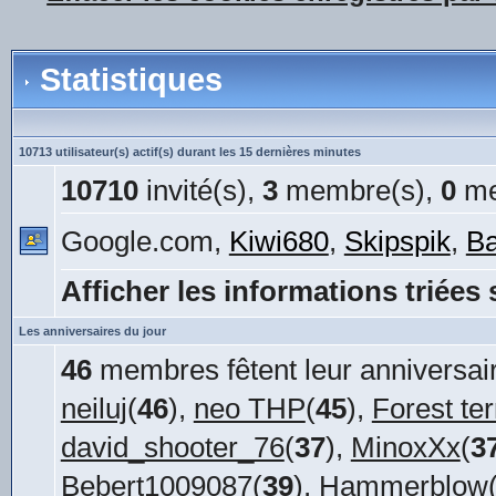
Statistiques
10713 utilisateur(s) actif(s) durant les 15 dernières minutes
10710
invité(s),
3
membre(s),
0
me
Google.com,
Kiwi680
,
Skipspik
,
Ba
Afficher les informations triées 
Les anniversaires du jour
46
membres fêtent leur anniversair
neiluj
(
46
),
neo THP
(
45
),
Forest ter
david_shooter_76
(
37
),
MinoxXx
(
3
Bebert1009087
(
39
),
Hammerblow