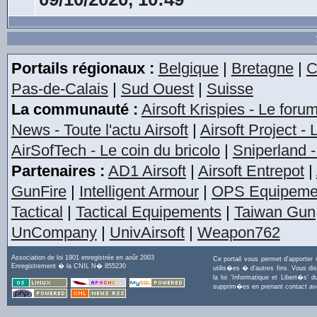
Portails régionaux :
Belgique
|
Bretagne
|
C
Pas-de-Calais
|
Sud Ouest
|
Suisse
La communauté :
Airsoft Krispies - Le foru
News - Toute l'actu Airsoft
|
Airsoft Project -
AirSofTech - Le coin du bricolo
|
Sniperland -
Partenaires :
AD1 Airsoft
|
Airsoft Entrepot
|
GunFire
|
Intelligent Armour
|
OPS Equipeme
Tactical
|
Tactical Equipements
|
Taiwan Gun
UnCompany
|
UnivAirsoft
|
Weapon762
Association de loi 1901 enregistrée en août 2003
Ce portail vous permet d'apporter
Enregistrement � la CNIL N� 855230
utilis�es � d'autres fins. Vous di
la loi 'Informatique et Libert�s
supprim�es en prenant contact a