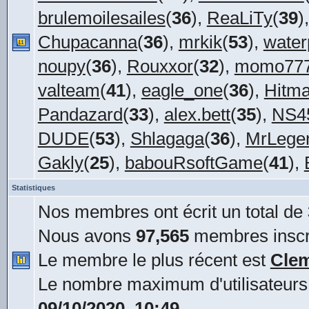
brulemoilesailes
(
36
),
ReaLiTy
(
39
)
Chupacanna
(
36
),
mrkik
(
53
),
water
noupy
(
36
),
Rouxxor
(
32
),
momo77
valteam
(
41
),
eagle_one
(
36
),
Hitm
Pandazard
(
33
),
alex.bett
(
35
),
NS45
DUDE
(
53
),
Shlagaga
(
36
),
MrLege
Gakly
(
25
),
babouRsoftGame
(
41
),
Statistiques
Nos membres ont écrit un total de
Nous avons
97,565
membres inscr
Le membre le plus récent est
Cle
Le nombre maximum d'utilisateurs
09/10/2020, 10:49