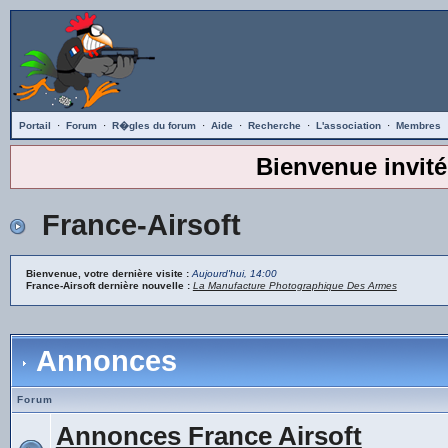
Portail
·
Forum
·
R�gles du forum
·
Aide
·
Recherche
·
L'association
·
Membres
Bienvenue invité
France-Airsoft
Bienvenue, votre dernière visite :
Aujourd'hui, 14:00
France-Airsoft dernière nouvelle :
La Manufacture Photographique Des Armes
Annonces
Forum
Annonces France Airsoft