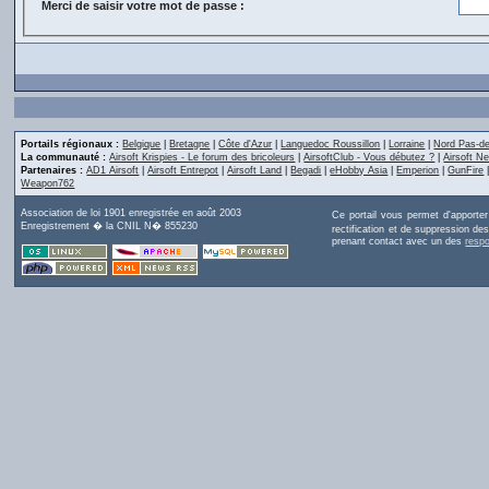
Merci de saisir votre mot de passe :
Portails régionaux :
Belgique
|
Bretagne
|
Côte d'Azur
|
Languedoc Roussillon
|
Lorraine
|
Nord Pas-de
La communauté :
Airsoft Krispies - Le forum des bricoleurs
|
AirsoftClub - Vous débutez ?
|
Airsoft Ne
Partenaires :
AD1 Airsoft
|
Airsoft Entrepot
|
Airsoft Land
|
Begadi
|
eHobby Asia
|
Emperion
|
GunFire
Weapon762
Association de loi 1901 enregistrée en août 2003
Ce portail vous permet d'apporte
Enregistrement � la CNIL N� 855230
rectification et de suppression d
prenant contact avec un des
resp