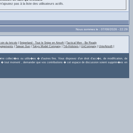
'ajoutez pas à la liste des utilisateurs actifs.
Nous sommes le : 07/08/2026 - 22:29
coin du bricolo
|
Sniperland - Tout le Snipe en Airsoft
|
Tactical Men - Be Ready
quipements
|
Taiwan Gun
|
Tokyo Model Company
|
Trb-Holsters
|
UnCompany
|
UnivAirsoft
|
tre collect�es ou utilis�es � d'autres fins. Vous disposez d'un droit d'acc�s, de modification, de
uvez, � tout moment , demander que vos contributions � cet espace de discussion soient supprim�es en