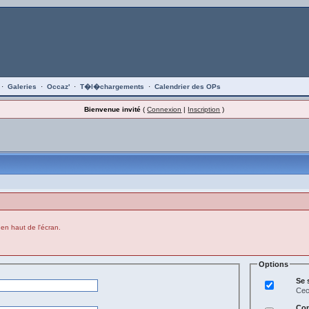
·
Galeries
·
Occaz'
·
T�l�chargements
·
Calendrier des OPs
Bienvenue invité
(
Connexion
|
Inscription
)
 en haut de l'écran.
Options
Se 
Cec
Con