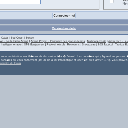
Ne m
Version bas débit
-Calais
|
Sud Ouest
|
Suisse
ws - Toute l'actu Airsoft
|
Airsoft Project - L'annuaire des joueurs/teams
|
Multicam-Inside
|
AirSofTech - Le 
|
Intelligent Armour
|
OPS Equipement
|
Redwolf Airsoft
|
Retroarms
|
Shootgame
|
S&S Tactical
|
Tactical E
r votre contribution aux th�mes de discussion li�s � l'airsoft. Les donn�es qui y figurent ne peuvent �
es donn�es qui vous concernent (art. 34 de la loi 'Informatique et Libert�s' du 6 janvier 1978). Vous po
onsables du forum