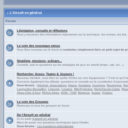
L'Airsoft en général
Forum
Législation, conseils et réflexions
Vous y trouverez des informations importantes sur la technique, les normes, les lois, 
Le coin des nouveaux venus
Vous êtes nouveau sur le forum et
souhaitez simplement faire un petit sujet de p
Stratégie, missions, scénars...
Conseils, avis et questions sur les stratégies de jeux en airsoft (snipe, cqb, etc...)
Recherche: Assos, Teams & Joueurs !
Nouveau membre, vous êtes en quête d'infos sur une équipe/asso ? C'est ici qu'il fa
Concerne également les débats, questions et conseils sur la constitution d'associati
Sous-forums :
Général - Associations
,
Alsace
,
Aquitaine
,
Auvergne
,
Bourgogne
,
Br
Languedoc-Roussillon
,
Limousin
,
Lorraine
,
Midi-Pyrénées
,
Nord-Pas-de-Calais
,
(Bas
Alpes-Côte d'Azur
,
Rhône-Alpes
,
DOM - TOM
,
Belgique
,
Suisse
,
Québec
Le coin des Groupes
Retrouvez ici tous les groupes du forum.
De l'Airsoft en général
Ici on parle
d'airsoft en général
Merci de poser vos questions techniques dans l'Atelier.
Sous-forums :
Les questions redondantes