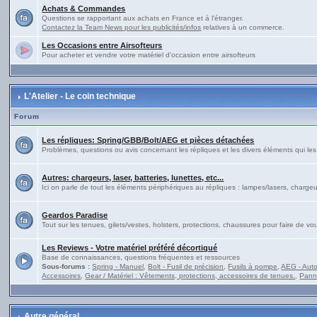
Achats & Commandes
Questions se rapportant aux achats en France et à l'étranger.
Contactez la Team News pour les publicités/infos
relatives à un commerce.
Les Occasions entre Airsofteurs
Pour acheter et vendre votre matériel d'occasion entre airsofteurs
L'Atelier - Le coin technique
Forum
Les répliques: Spring/GBB/Bolt/AEG et pièces détachées
Problèmes, questions ou avis concernant les répliques et les divers éléments qui l
Autres: chargeurs, laser, batteries, lunettes, etc...
Ici on parle de tout les éléments périphériques au répliques : lampes/lasers, chargeur
Geardos Paradise
Tout sur les tenues, gilets/vestes, holsters, protections, chaussures pour faire de 
Les Reviews - Votre matériel préféré décortiqué
Base de connaissances, questions fréquentes et ressources
Sous-forums :
Spring - Manuel
,
Bolt - Fusil de précision
,
Fusils à pompe
,
AEG - Auto
Accessoires
,
Gear / Matériel : Vêtements, protections, accessoires de tenues.
,
Pann
Autre général