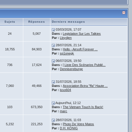
Sujets
Réponses
Derniers messages
03/03/2026, 17:07
24
5,067
Dans :
Legislation Sur Les Talkies
Par :
Lloydjen
28/07/2026, 21:14
18,755
84,903
Dans :
Hello - Airsoft Forever ...
Par :
sp1onegk
06/07/2026, 19:50
736
17,624
Dans :
[ Liste Des Scénarios Publié...
Par :
Dennisereburge
31/07/2026, 18:55
7,060
49,466
Dans :
Association Bctra "ffa" Haute ...
Par :
isso604
Aujourd'hui, 12:12
103
673,350
Dans :
The Vietnam Touch Is Back!
Par :
marc
28/07/2026, 11:03
5,232
221,253
Dans :
Photo De Votre Matos
Par :
D.H. KÖNIG