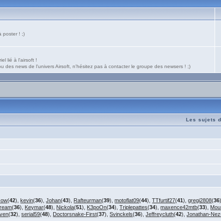
poster ! ;)
 lié à l'airsoft !
 des news de l'univers Airsoft, n'hésitez pas à contacter le groupe des newsers ! ;)
Les sujets 
cow
(
42
),
kevin
(
36
),
Johan
(
43
),
Rafteurman
(
39
),
motoflat09
(
44
),
TTfurtif27
(
41
),
gregi2808
(
36
cream
(
36
),
Keymar
(
48
),
Nickola
(
51
),
K3poOn
(
34
),
Triplepattes
(
34
),
maxence42mtb
(
33
),
Mou
4ven
(
32
),
serial59
(
48
),
Doctorsnake-First
(
37
),
Svinckels
(
36
),
Jeffreycluth
(
42
),
Jonathan-Nez