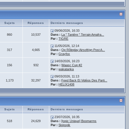
Sujets
Réponses
Derniers messages
09/06/2026, 16:33
860
10,537
Dans :
La " Tanière " Terrain Amafra...
Par :
TIGRE
11/05/2026, 12:14
317
4,665
Dans :
Op Rôleplay Airsoft/gn Post A...
Par :
Grayfox
14/03/2026, 16:23
156
932
Dans :
Waasc Cup #2
Par :
wakatanka
09/03/2026, 11:13
1,173
32,297
Dans :
Feed Back Et Vidéos Des Parti...
Par :
HELIX1408
Sujets
Réponses
Derniers messages
23/07/2026, 16:35
518
24,629
Dans :
[topic Unique] Boomarms
Par :
Skipspik