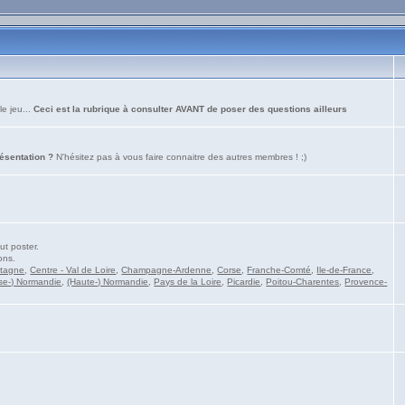
le jeu...
Ceci est la rubrique à consulter AVANT de poser des questions ailleurs
résentation ?
N'hésitez pas à vous faire connaitre des autres membres ! ;)
ut poster.
ons.
etagne
,
Centre - Val de Loire
,
Champagne-Ardenne
,
Corse
,
Franche-Comté
,
Ile-de-France
,
se-) Normandie
,
(Haute-) Normandie
,
Pays de la Loire
,
Picardie
,
Poitou-Charentes
,
Provence-