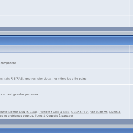
es composent.
s, rails RIS/RAS, lunettes, silencieux... et même les grille-pains
vous un vrai geardos padawan
matic Electric Gun (& EBB)
,
Pistolets : GBB & NBB
,
GBBr & HPA
,
Vos customs
,
Divers &
es et problemes connus
,
Tutos & Conseils à partager