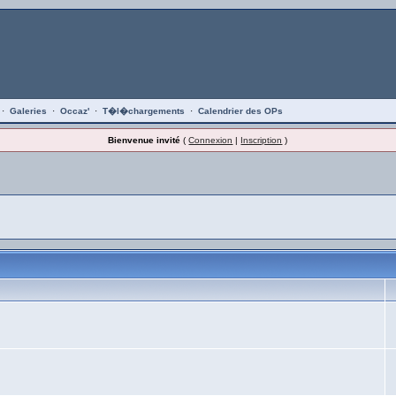
·
Galeries
·
Occaz'
·
T�l�chargements
·
Calendrier des OPs
Bienvenue invité
(
Connexion
|
Inscription
)