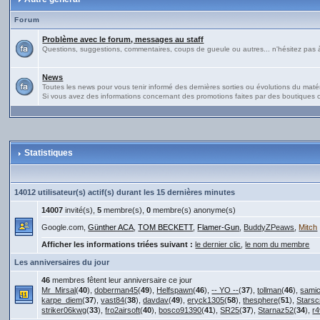
Forum
Problème avec le forum, messages au staff
Questions, suggestions, commentaires, coups de gueule ou autres... n'hésitez pas à 
News
Toutes les news pour vous tenir informé des dernières sorties ou évolutions du matériel
Si vous avez des informations concernant des promotions faites par des boutiques ou
Statistiques
14012 utilisateur(s) actif(s) durant les 15 dernières minutes
14007
invité(s),
5
membre(s),
0
membre(s) anonyme(s)
Google.com,
Günther ACA
,
TOM BECKETT
,
Flamer-Gun
,
BuddyZPeaws
,
Mitch
Afficher les informations triées suivant :
le dernier clic
,
le nom du membre
Les anniversaires du jour
46
membres fêtent leur anniversaire ce jour
Mr_Mirsal
(
40
),
doberman45
(
49
),
Helfspawn
(
46
),
-- YO --
(
37
),
tollman
(
46
),
sami
karpe_diem
(
37
),
vast84
(
38
),
davdav
(
49
),
eryck1305
(
58
),
thesphere
(
51
),
Stars
striker06kwg
(
33
),
fro2airsoft
(
40
),
bosco91390
(
41
),
SR25
(
37
),
Starnaz52
(
34
),
r