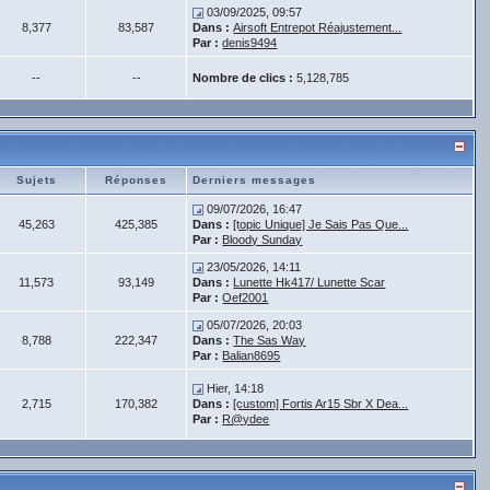
03/09/2025, 09:57
8,377
83,587
Dans :
Airsoft Entrepot Réajustement...
Par :
denis9494
--
--
Nombre de clics :
5,128,785
Sujets
Réponses
Derniers messages
09/07/2026, 16:47
45,263
425,385
Dans :
[topic Unique] Je Sais Pas Que...
Par :
Bloody Sunday
23/05/2026, 14:11
11,573
93,149
Dans :
Lunette Hk417/ Lunette Scar
Par :
Oef2001
05/07/2026, 20:03
8,788
222,347
Dans :
The Sas Way
Par :
Balian8695
Hier, 14:18
2,715
170,382
Dans :
[custom] Fortis Ar15 Sbr X Dea...
Par :
R@ydee