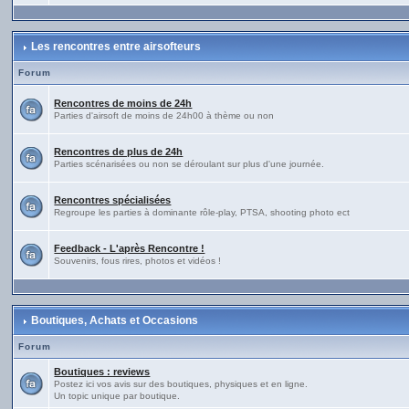
Les rencontres entre airsofteurs
Forum
Rencontres de moins de 24h
Parties d'airsoft de moins de 24h00 à thème ou non
Rencontres de plus de 24h
Parties scénarisées ou non se déroulant sur plus d'une journée.
Rencontres spécialisées
Regroupe les parties à dominante rôle-play, PTSA, shooting photo ect
Feedback - L'après Rencontre !
Souvenirs, fous rires, photos et vidéos !
Boutiques, Achats et Occasions
Forum
Boutiques : reviews
Postez ici vos avis sur des boutiques, physiques et en ligne.
Un topic unique par boutique.