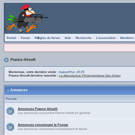
Portail
·
Forum
·
R�gles du forum
·
Aide
·
Recherche
·
L'association
·
Membres
France-Airsoft
Bienvenue, votre dernière visite :
Aujourd'hui, 16:25
France-Airsoft dernière nouvelle :
La Manufacture Photographique Des Armes
Annonces
Forum
Annonces France Airsoft
Les annonces concernant France Airsoft en général
Annonces concernant le Forum
Les annonces concernant exclusivement le forum.