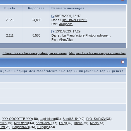
Sujets
Réponses
Derniers messages
09/07/2026, 18:47
2,221
24,869
Dans :
Ips Driver Error ?
Par :
Aragonite
13/11/2023, 17:29
2,111
8,585
Dans :
La Manufacture Photographique ...
Par :
Alien Alien
Effacer les cookies enregistrés par ce forum
·
Marquer tous les messages comme lus
du jour
·
L'équipe des modérateurs
·
Le Top 20 du jour
·
Le Top 20 général
),
YYY COCOTTE YYY
(
48
),
Lapinblanc
(
51
),
Ben666_54
(
40
),
PrO_SniPeZz
(
36
),
stikh
(
46
),
MatOfYou
(
43
),
Kamikaz59
(
47
),
Louyj
(
39
),
khraz
(
36
),
Macjo
(
43
),
umi
(
28
),
BogdanM21
(
26
),
Lurgagal
(
23
)