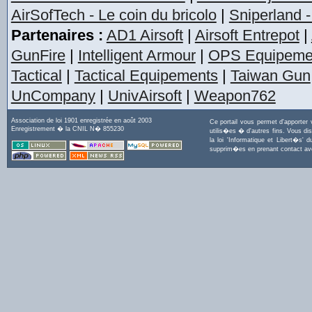
AirSofTech - Le coin du bricolo
|
Sniperland -
Partenaires :
AD1 Airsoft
|
Airsoft Entrepot
|
GunFire
|
Intelligent Armour
|
OPS Equipeme
Tactical
|
Tactical Equipements
|
Taiwan Gun
UnCompany
|
UnivAirsoft
|
Weapon762
Association de loi 1901 enregistrée en août 2003
Ce portail vous permet d'apporter
Enregistrement � la CNIL N� 855230
utilis�es � d'autres fins. Vous di
la loi 'Informatique et Libert�s
supprim�es en prenant contact a