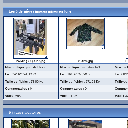
Les 5 dernières images mises en ligne
PGMP gunpoint.jpg
V DPM.jpg
P
Mise en ligne par :
AirTiksam
Mise en ligne par :
dovah71
Mise en l
Le :
09/11/2024, 12:24
Le :
08/11/2024, 20:36
Le :
08/11
Taille du fichier :
72.93 Ko
Taille du fichier :
271.39 Ko
Taille du 
Commentaires :
0
Commentaires :
0
Comment
Vues :
693
Vues :
41261
Vues :
3
5 images aléatoires