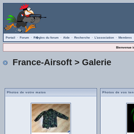
Portail
·
Forum
·
R�gles du forum
·
Aide
·
Recherche
·
L'association
·
Membres
Bienvenue i
France-Airsoft
> Galerie
Photos de votre matos
Photos de vos te