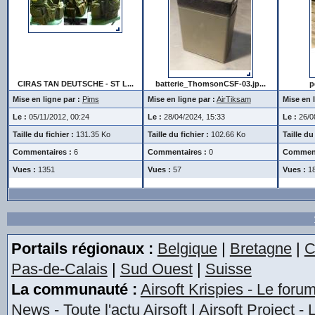
CIRAS TAN DEUTSCHE - ST L...
batterie_ThomsonCSF-03.jp...
p
Mise en ligne par :
Pims
Mise en ligne par :
AirTiksam
Mise en l
Le :
05/11/2012, 00:24
Le :
28/04/2024, 15:33
Le :
26/08
Taille du fichier :
131.35 Ko
Taille du fichier :
102.66 Ko
Taille du 
Commentaires :
6
Commentaires :
0
Comment
Vues :
1351
Vues :
57
Vues :
1
Portails régionaux :
Belgique
|
Bretagne
|
C
Pas-de-Calais
|
Sud Ouest
|
Suisse
La communauté :
Airsoft Krispies - Le foru
News - Toute l'actu Airsoft
|
Airsoft Project -