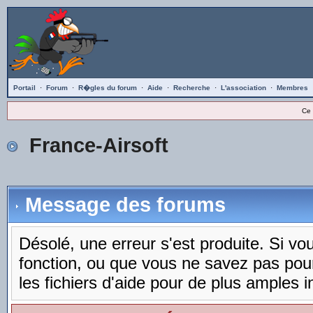
Portail
·
Forum
·
R�gles du forum
·
Aide
·
Recherche
·
L'association
·
Membres
Ce 
France-Airsoft
Message des forums
Désolé, une erreur s'est produite. Si vous
fonction, ou que vous ne savez pas pou
les fichiers d'aide pour de plus amples i