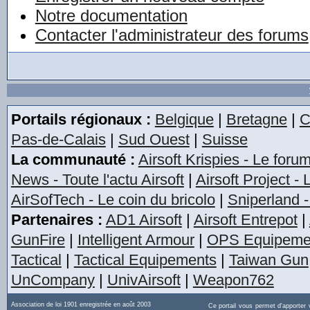
Notre documentation
Contacter l'administrateur des forums
Portails régionaux :
Belgique
|
Bretagne
|
C
Pas-de-Calais
|
Sud Ouest
|
Suisse
La communauté :
Airsoft Krispies - Le foru
News - Toute l'actu Airsoft
|
Airsoft Project -
AirSofTech - Le coin du bricolo
|
Sniperland -
Partenaires :
AD1 Airsoft
|
Airsoft Entrepot
|
GunFire
|
Intelligent Armour
|
OPS Equipeme
Tactical
|
Tactical Equipements
|
Taiwan Gun
UnCompany
|
UnivAirsoft
|
Weapon762
Association de loi 1901 enregistrée en août 2003
Ce portail vous permet d'apporter