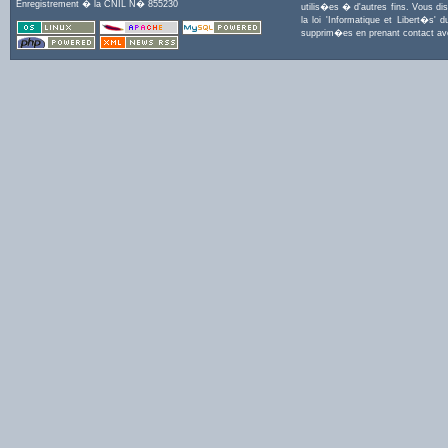
Enregistrement � la CNIL N� 855230
utilis�es � d'autres fins. Vous di
la loi 'Informatique et Libert�s
supprim�es en prenant contact a