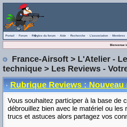
Portail
·
Forum
·
R�gles du forum
·
Aide
·
Recherche
·
L'association
·
Membres
Bienvenue i
France-Airsoft
>
L'Atelier - L
technique
>
Les Reviews - Votre
Rubrique Reviews : Nouveau
Vous souhaitez participer à la base de
débrouillez bien avec le matériel ou les
trucs et astuces alors partagez vos con