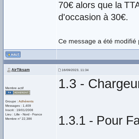
70€ alors que la TTA
d'occasion à 30€.
Ce message a été modifié
AirTiksam
16/09/2023, 11:34
1.3 - Chargeu
Membre actif
Groupe :
Adhérents
Messages : 1,409
Inscrit : 19/01/2008
Lieu : Lille - Nord - France
1.3.1 - Pour 
Membre n° 22,386