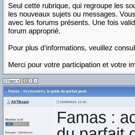
Seul cette rubrique, qui regroupe les s
les nouveaux sujets ou messages. Vous 
avec les forums présents. Une fois valid
forum approprié.
Pour plus d'informations, veuillez consu
Merci pour votre participation et votre im
2 Pages
1
2
>
Famas : Accessoires
, le guide du parfait geek
AirTiksam
16/09/2023, 11:33
Famas : ac
Membre actif
du parfait
Groupe :
Adhérents