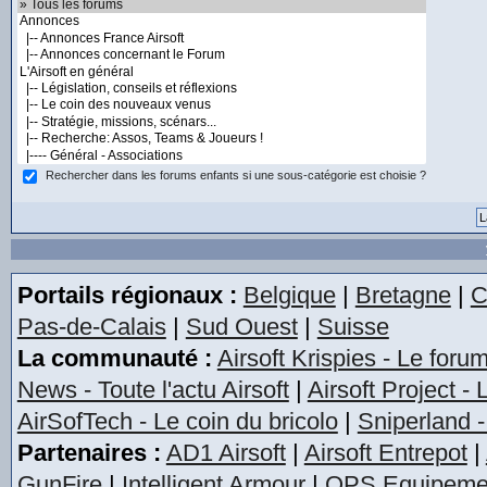
Rechercher dans les forums enfants si une sous-catégorie est choisie ?
Portails régionaux :
Belgique
|
Bretagne
|
C
Pas-de-Calais
|
Sud Ouest
|
Suisse
La communauté :
Airsoft Krispies - Le foru
News - Toute l'actu Airsoft
|
Airsoft Project -
AirSofTech - Le coin du bricolo
|
Sniperland -
Partenaires :
AD1 Airsoft
|
Airsoft Entrepot
|
GunFire
|
Intelligent Armour
|
OPS Equipeme