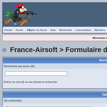
Portail
·
Forum
·
R�gles du forum
·
Aide
·
Recherche
·
L'association
·
Membres
Bienvenue i
France-Airsoft
> Formulaire 
Reche
Recherche par mots clés
Entrez un mot clé ou une phrase à rechercher.
Opt
Où rechercher