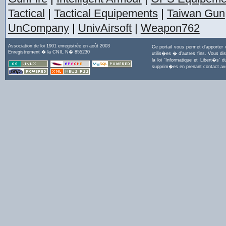
Tactical
|
Tactical Equipements
|
Taiwan Gun
UnCompany
|
UnivAirsoft
|
Weapon762
Association de loi 1901 enregistrée en août 2003
Ce portail vous permet d'apporter
Enregistrement � la CNIL N� 855230
utilis�es � d'autres fins. Vous di
la loi 'Informatique et Libert�s
supprim�es en prenant contact a