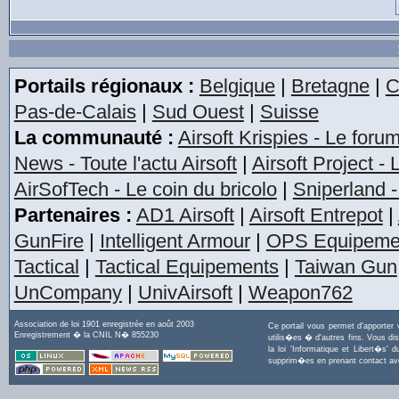
Portails régionaux :
Belgique
|
Bretagne
|
C
Pas-de-Calais
|
Sud Ouest
|
Suisse
La communauté :
Airsoft Krispies - Le foru
News - Toute l'actu Airsoft
|
Airsoft Project -
AirSofTech - Le coin du bricolo
|
Sniperland -
Partenaires :
AD1 Airsoft
|
Airsoft Entrepot
|
GunFire
|
Intelligent Armour
|
OPS Equipeme
Tactical
|
Tactical Equipements
|
Taiwan Gun
UnCompany
|
UnivAirsoft
|
Weapon762
Association de loi 1901 enregistrée en août 2003
Ce portail vous permet d'apporter
Enregistrement � la CNIL N� 855230
utilis�es � d'autres fins. Vous di
la loi 'Informatique et Libert�s
supprim�es en prenant contact a