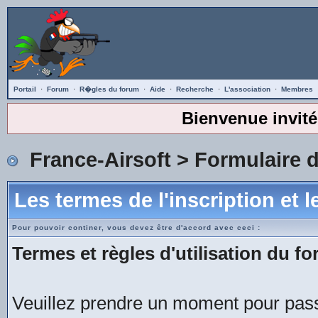
Portail
·
Forum
·
R�gles du forum
·
Aide
·
Recherche
·
L'association
·
Membres
Bienvenue invité
France-Airsoft
> Formulaire d
Les termes de l'inscription et 
Pour pouvoir continer, vous devez être d'accord avec ceci :
Termes et règles d'utilisation du fo
Veuillez prendre un moment pour passe