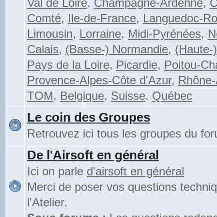
Val de Loire
,
Champagne-Ardenne
,
C
Comté
,
Ile-de-France
,
Languedoc-Rou
Limousin
,
Lorraine
,
Midi-Pyrénées
,
N
Calais
,
(Basse-) Normandie
,
(Haute-
Pays de la Loire
,
Picardie
,
Poitou-Ch
Provence-Alpes-Côte d'Azur
,
Rhône-
TOM
,
Belgique
,
Suisse
,
Québec
Le coin des Groupes
Retrouvez ici tous les groupes du fo
De l'Airsoft en général
Ici on parle
d'airsoft en général
Merci de poser vos questions techni
l'Atelier.