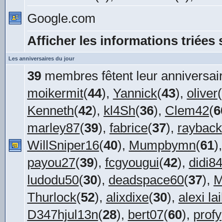
Google.com
Afficher les informations triées 
Les anniversaires du jour
39
membres fêtent leur anniversair
moikermit
(
44
),
Yannick
(
43
),
oliver
(
Kenneth
(
42
),
kl4Sh
(
36
),
Clem42
(
6
marley87
(
39
),
fabrice
(
37
),
rayback
WillSniper16
(
40
),
Mumpbymn
(
61
)
payou27
(
39
),
fcgyougui
(
42
),
didi8
ludodu50
(
30
),
deadspace60
(
37
),
M
Thurlock
(
52
),
alixdixe
(
30
),
alexi la
D347hjul13n
(
28
),
bert07
(
60
),
profy