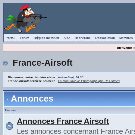
Portail
·
Forum
·
R�gles du forum
·
Aide
·
Recherche
·
L'association
·
Membres
Bienvenue i
France-Airsoft
Bienvenue, votre dernière visite :
Aujourd'hui, 16:06
France-Airsoft dernière nouvelle :
La Manufacture Photographique Des Armes
Annonces
Forum
Annonces France Airsoft
Les annonces concernant France Airs