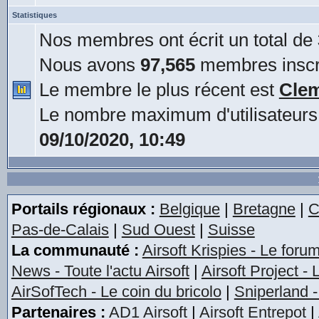
Statistiques
Nos membres ont écrit un total de
Nous avons
97,565
membres inscr
Le membre le plus récent est
Cle
Le nombre maximum d'utilisateurs
09/10/2020, 10:49
Portails régionaux :
Belgique
|
Bretagne
|
C
Pas-de-Calais
|
Sud Ouest
|
Suisse
La communauté :
Airsoft Krispies - Le foru
News - Toute l'actu Airsoft
|
Airsoft Project -
AirSofTech - Le coin du bricolo
|
Sniperland -
Partenaires :
AD1 Airsoft
|
Airsoft Entrepot
|