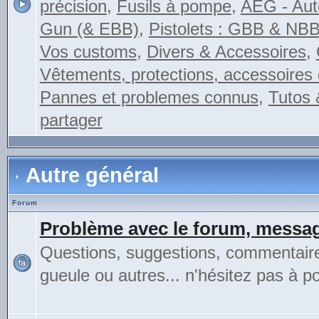
précision
,
Fusils à pompe
,
AEG - Auto
Gun (& EBB)
,
Pistolets : GBB & NB
Vos customs
,
Divers & Accessoires
,
Vêtements, protections, accessoires 
Pannes et problemes connus
,
Tutos 
partager
Autre général
Forum
Problème avec le forum, messag
Questions, suggestions, commentair
gueule ou autres... n'hésitez pas à pos