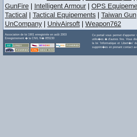
GunFire
|
Intelligent Armour
|
OPS Equipeme
Tactical
|
Tactical Equipements
|
Taiwan Gun
UnCompany
|
UnivAirsoft
|
Weapon762
Association de loi 1901 enregistrée en août 2003
Ce portail vous permet d'apporter
Enregistrement � la CNIL N� 855230
utilis�es � d'autres fins. Vous di
la loi 'Informatique et Libert�s
supprim�es en prenant contact a