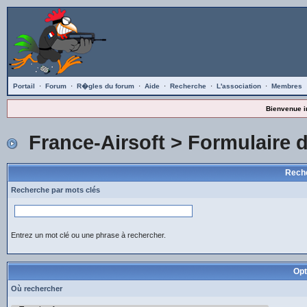
Portail
·
Forum
·
R�gles du forum
·
Aide
·
Recherche
·
L'association
·
Membres
Bienvenue i
France-Airsoft
> Formulaire 
Reche
Recherche par mots clés
Entrez un mot clé ou une phrase à rechercher.
Opt
Où rechercher