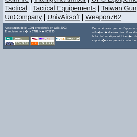
Tactical
|
Tactical Equipements
|
Taiwan Gun
UnCompany
|
UnivAirsoft
|
Weapon762
Association de loi 1901 enregistrée en août 2003
Ce portail vous permet d'apporter
Enregistrement � la CNIL N� 855230
utilis�es � d'autres fins. Vous di
la loi 'Informatique et Libert�s
supprim�es en prenant contact a