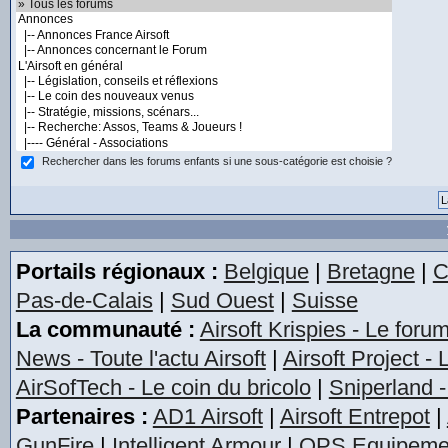
Rechercher dans les forums enfants si une sous-catégorie est choisie ?
Portails régionaux :
Belgique
|
Bretagne
|
C
Pas-de-Calais
|
Sud Ouest
|
Suisse
La communauté :
Airsoft Krispies - Le foru
News - Toute l'actu Airsoft
|
Airsoft Project -
AirSofTech - Le coin du bricolo
|
Sniperland -
Partenaires :
AD1 Airsoft
|
Airsoft Entrepot
|
GunFire
|
Intelligent Armour
|
OPS Equipeme