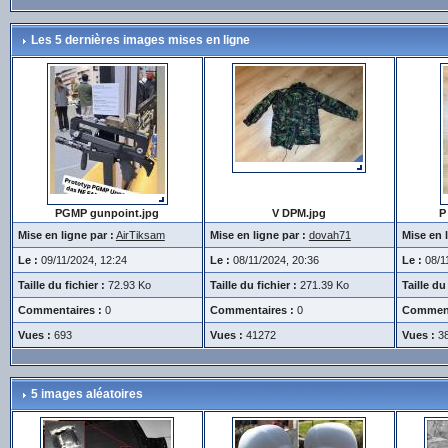
Les 5 dernières images mises en ligne
PGMP gunpoint.jpg
V DPM.jpg
P
Mise en ligne par :
AirTiksam
Mise en ligne par :
dovah71
Mise en l
Le :
09/11/2024, 12:24
Le :
08/11/2024, 20:36
Le :
08/11
Taille du fichier :
72.93 Ko
Taille du fichier :
271.39 Ko
Taille du 
Commentaires :
0
Commentaires :
0
Comment
Vues :
693
Vues :
41272
Vues :
3
5 images aléatoires