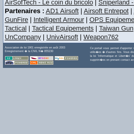
AirSofTech - Le coin du bricolo
|
Sniperland -
Partenaires :
AD1 Airsoft
|
Airsoft Entrepot
|
GunFire
|
Intelligent Armour
|
OPS Equipeme
Tactical
|
Tactical Equipements
|
Taiwan Gun
UnCompany
|
UnivAirsoft
|
Weapon762
Association de loi 1901 enregistrée en août 2003
Ce portail vous permet d'apporter
Enregistrement � la CNIL N� 855230
utilis�es � d'autres fins. Vous di
la loi 'Informatique et Libert�s
supprim�es en prenant contact a