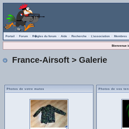
Portail
·
Forum
·
R�gles du forum
·
Aide
·
Recherche
·
L'association
·
Membres
Bienvenue i
France-Airsoft
> Galerie
Photos de votre matos
Photos de vos te