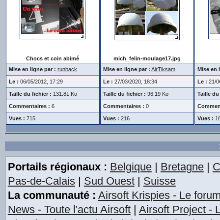
Chocs et coin abimé
mich_felin-moulage17.jpg
Mise en ligne par :
runback
Mise en ligne par :
AirTiksam
Mise en l
Le :
06/05/2012, 17:29
Le :
27/03/2020, 18:34
Le :
21/06
Taille du fichier :
131.81 Ko
Taille du fichier :
96.19 Ko
Taille du 
Commentaires :
6
Commentaires :
0
Comment
Vues :
715
Vues :
216
Vues :
1
Portails régionaux :
Belgique
|
Bretagne
|
C
Pas-de-Calais
|
Sud Ouest
|
Suisse
La communauté :
Airsoft Krispies - Le foru
News - Toute l'actu Airsoft
|
Airsoft Project -