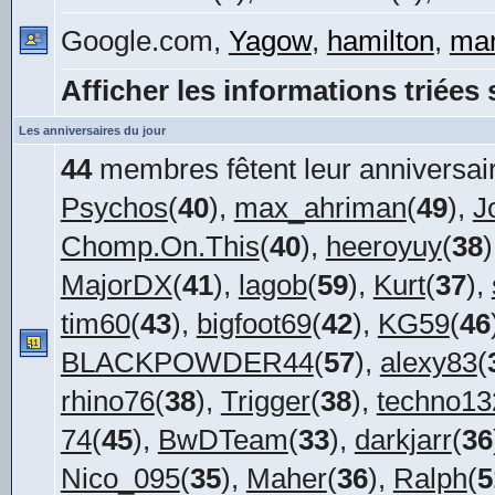
Google.com,
Yagow
,
hamilton
,
ma
Afficher les informations triées 
Les anniversaires du jour
44
membres fêtent leur anniversair
Psychos
(
40
),
max_ahriman
(
49
),
J
Chomp.On.This
(
40
),
heeroyuy
(
38
MajorDX
(
41
),
lagob
(
59
),
Kurt
(
37
),
tim60
(
43
),
bigfoot69
(
42
),
KG59
(
46
BLACKPOWDER44
(
57
),
alexy83
(
rhino76
(
38
),
Trigger
(
38
),
techno13
74
(
45
),
BwDTeam
(
33
),
darkjarr
(
36
Nico_095
(
35
),
Maher
(
36
),
Ralph
(
5