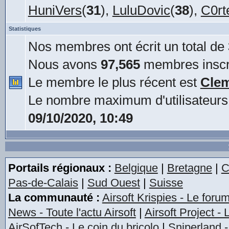
HuniVers
(
31
),
LuluDovic
(
38
),
C0rt
Statistiques
Nos membres ont écrit un total de
Nous avons
97,565
membres inscr
Le membre le plus récent est
Cle
Le nombre maximum d'utilisateurs
09/10/2020, 10:49
Portails régionaux :
Belgique
|
Bretagne
|
C
Pas-de-Calais
|
Sud Ouest
|
Suisse
La communauté :
Airsoft Krispies - Le foru
News - Toute l'actu Airsoft
|
Airsoft Project -
AirSofTech - Le coin du bricolo
|
Sniperland -