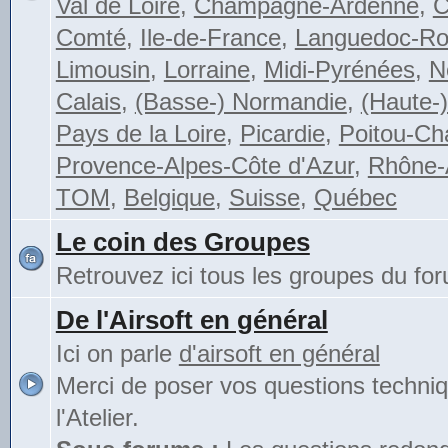
Val de Loire
,
Champagne-Ardenne
,
C
Comté
,
Ile-de-France
,
Languedoc-Rou
Limousin
,
Lorraine
,
Midi-Pyrénées
,
N
Calais
,
(Basse-) Normandie
,
(Haute-
Pays de la Loire
,
Picardie
,
Poitou-Ch
Provence-Alpes-Côte d'Azur
,
Rhône-
TOM
,
Belgique
,
Suisse
,
Québec
Le coin des Groupes
Retrouvez ici tous les groupes du fo
De l'Airsoft en général
Ici on parle
d'airsoft en général
Merci de poser vos questions techni
l'Atelier.