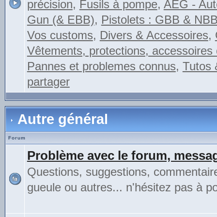
précision
,
Fusils à pompe
,
AEG - Auto
Gun (& EBB)
,
Pistolets : GBB & NB
Vos customs
,
Divers & Accessoires
,
Vêtements, protections, accessoires 
Pannes et problemes connus
,
Tutos 
partager
Autre général
Forum
Problème avec le forum, messag
Questions, suggestions, commentair
gueule ou autres... n'hésitez pas à pos