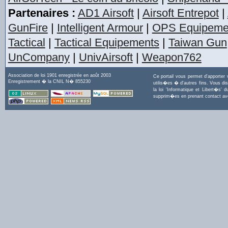
Partenaires :
AD1 Airsoft
|
Airsoft Entrepot
|
GunFire
|
Intelligent Armour
|
OPS Equipeme
Tactical
|
Tactical Equipements
|
Taiwan Gun
UnCompany
|
UnivAirsoft
|
Weapon762
Association de loi 1901 enregistrée en août 2003
Ce portail vous permet d'apporter
Enregistrement � la CNIL N� 855230
utilis�es � d'autres fins. Vous di
la loi 'Informatique et Libert�s
supprim�es en prenant contact a