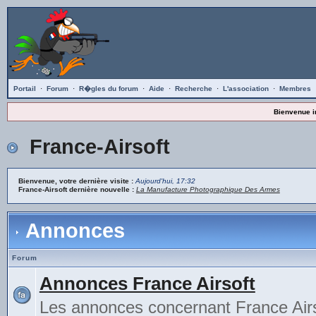
Portail
·
Forum
·
R�gles du forum
·
Aide
·
Recherche
·
L'association
·
Membres
Bienvenue i
France-Airsoft
Bienvenue, votre dernière visite :
Aujourd'hui, 17:32
France-Airsoft dernière nouvelle :
La Manufacture Photographique Des Armes
Annonces
Forum
Annonces France Airsoft
Les annonces concernant France Airs