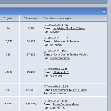
Sujets
Réponses
Derniers messages
03/03/2026, 17:07
24
5,067
Dans :
Legislation Sur Les Talkies
Par :
Lloydjen
28/07/2026, 21:14
18,755
84,903
Dans :
Hello - Airsoft Forever ...
Par :
sp1onegk
06/07/2026, 19:50
736
17,624
Dans :
[ Liste Des Scénarios Publié...
Par :
Dennisereburge
Aujourd'hui, 11:35
7,060
49,468
Dans :
LIK Airsoft 01
Par :
GictorsoB
Aujourd'hui, 12:35
103
673,351
Dans :
The Vietnam Touch Is Back!
Par :
don corleone
28/07/2026, 11:03
5,232
221,253
Dans :
Photo De Votre Matos
Par :
D.H. KÖNIG