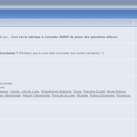
le jeu...
Ceci est la rubrique à consulter AVANT de poser des questions ailleurs
résentation ?
N'hésitez pas à vous faire connaitre des autres membres ! ;)
ut poster.
ons.
etagne
,
Centre - Val de Loire
,
Champagne-Ardenne
,
Corse
,
Franche-Comté
,
Ile-de-France
,
se-) Normandie
,
(Haute-) Normandie
,
Pays de la Loire
,
Picardie
,
Poitou-Charentes
,
Provence-