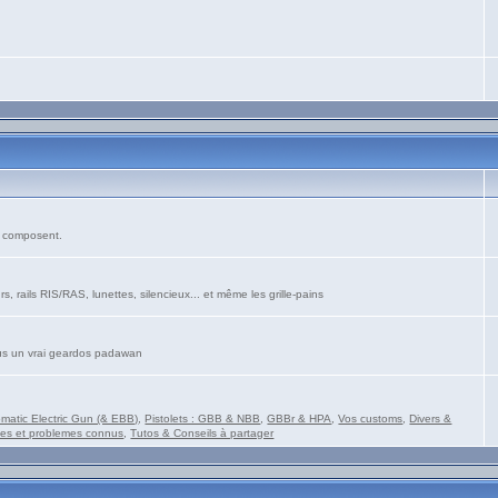
es composent.
s, rails RIS/RAS, lunettes, silencieux... et même les grille-pains
vous un vrai geardos padawan
matic Electric Gun (& EBB)
,
Pistolets : GBB & NBB
,
GBBr & HPA
,
Vos customs
,
Divers &
es et problemes connus
,
Tutos & Conseils à partager