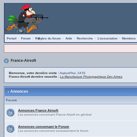
Portail
·
Forum
·
R�gles du forum
·
Aide
·
Recherche
·
L'association
·
Membres
France-Airsoft
Bienvenue, votre dernière visite :
Aujourd'hui, 14:51
France-Airsoft dernière nouvelle :
La Manufacture Photographique Des Armes
Annonces
Forum
Annonces France Airsoft
Les annonces concernant France Airsoft en général
Annonces concernant le Forum
Les annonces concernant exclusivement le forum.