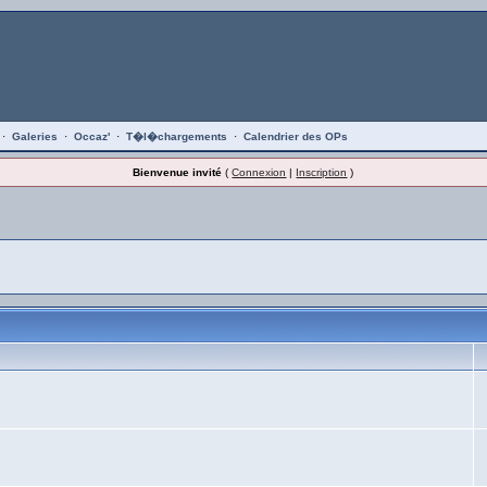
·
Galeries
·
Occaz'
·
T�l�chargements
·
Calendrier des OPs
Bienvenue invité
(
Connexion
|
Inscription
)