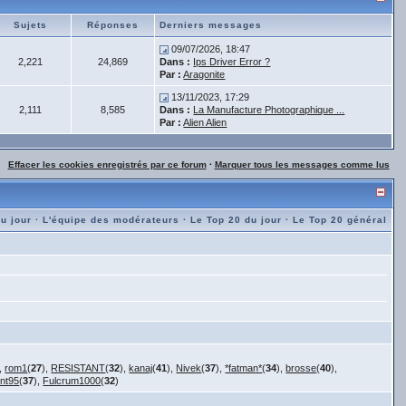
Sujets
Réponses
Derniers messages
09/07/2026, 18:47
2,221
24,869
Dans :
Ips Driver Error ?
Par :
Aragonite
13/11/2023, 17:29
2,111
8,585
Dans :
La Manufacture Photographique ...
Par :
Alien Alien
Effacer les cookies enregistrés par ce forum
·
Marquer tous les messages comme lus
du jour
·
L'équipe des modérateurs
·
Le Top 20 du jour
·
Le Top 20 général
),
rom1
(
27
),
RESISTANT
(
32
),
kanaj
(
41
),
Nivek
(
37
),
*fatman*
(
34
),
brosse
(
40
),
ent95
(
37
),
Fulcrum1000
(
32
)