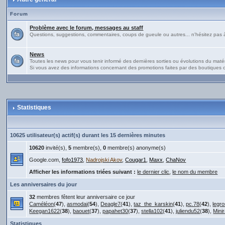
Forum
Problème avec le forum, messages au staff
Questions, suggestions, commentaires, coups de gueule ou autres... n'hésitez pas à 
News
Toutes les news pour vous tenir informé des dernières sorties ou évolutions du matériel
Si vous avez des informations concernant des promotions faites par des boutiques ou
Statistiques
10625 utilisateur(s) actif(s) durant les 15 dernières minutes
10620
invité(s),
5
membre(s),
0
membre(s) anonyme(s)
Google.com,
fofo1973
,
Nadrojski Akov
,
Cougar1
,
Maxx
,
ChaNov
Afficher les informations triées suivant :
le dernier clic
,
le nom du membre
Les anniversaires du jour
32
membres fêtent leur anniversaire ce jour
Caméléon
(
47
),
asmodai
(
54
),
Deagle7
(
41
),
taz_the_karskin
(
41
),
pc.78
(
42
),
legro
Keegan1622
(
38
),
baouet
(
37
),
papahet30
(
37
),
stella102
(
41
),
juliendu52
(
38
),
Mini
Statistiques