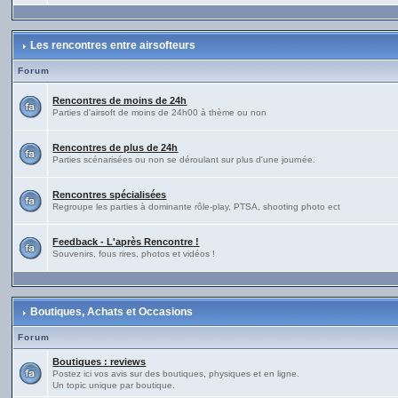
Les rencontres entre airsofteurs
Forum
Rencontres de moins de 24h
Parties d'airsoft de moins de 24h00 à thème ou non
Rencontres de plus de 24h
Parties scénarisées ou non se déroulant sur plus d'une journée.
Rencontres spécialisées
Regroupe les parties à dominante rôle-play, PTSA, shooting photo ect
Feedback - L'après Rencontre !
Souvenirs, fous rires, photos et vidéos !
Boutiques, Achats et Occasions
Forum
Boutiques : reviews
Postez ici vos avis sur des boutiques, physiques et en ligne.
Un topic unique par boutique.