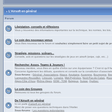
L'Airsoft en général
Forum
Législation, conseils et réflexions
Vous y trouverez des informations importantes sur la technique, les normes, les lois, 
Le coin des nouveaux venus
Vous êtes nouveau sur le forum et
souhaitez simplement faire un petit sujet de p
Stratégie, missions, scénars...
Conseils, avis et questions sur les stratégies de jeux en airsoft (snipe, cqb, etc...)
Recherche: Assos, Teams & Joueurs !
Nouveau membre, vous êtes en quête d'infos sur une équipe/asso ? C'est ici qu'il fa
Concerne également les débats, questions et conseils sur la constitution d'associati
Sous-forums :
Général - Associations
,
Alsace
,
Aquitaine
,
Auvergne
,
Bourgogne
,
Br
Languedoc-Roussillon
,
Limousin
,
Lorraine
,
Midi-Pyrénées
,
Nord-Pas-de-Calais
,
(Bas
Alpes-Côte d'Azur
,
Rhône-Alpes
,
DOM - TOM
,
Belgique
,
Suisse
,
Québec
Le coin des Groupes
Retrouvez ici tous les groupes du forum.
De l'Airsoft en général
Ici on parle
d'airsoft en général
Merci de poser vos questions techniques dans l'Atelier.
Sous-forums :
Les questions redondantes