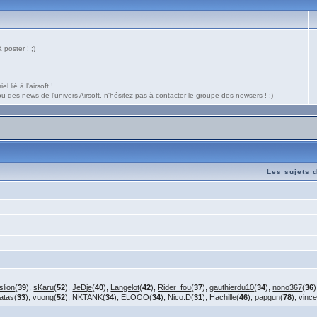
poster ! ;)
 lié à l'airsoft !
 des news de l'univers Airsoft, n'hésitez pas à contacter le groupe des newsers ! ;)
Les sujets 
slion
(
39
),
sKaru
(
52
),
JeDje
(
40
),
Langelot
(
42
),
Rider_fou
(
37
),
gauthierdu10
(
34
),
nono367
(
36
ratas
(
33
),
vuong
(
52
),
NKTANK
(
34
),
ELOOO
(
34
),
Nico.D
(
31
),
Hachille
(
46
),
papgun
(
78
),
vinc