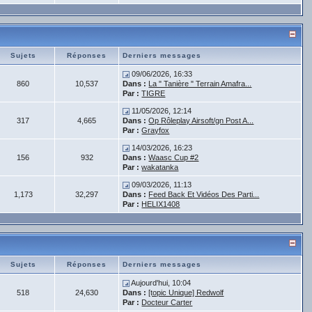
Sujets
Réponses
Derniers messages
09/06/2026, 16:33
860
10,537
Dans :
La " Tanière " Terrain Amafra...
Par :
TIGRE
11/05/2026, 12:14
317
4,665
Dans :
Op Rôleplay Airsoft/gn Post A...
Par :
Grayfox
14/03/2026, 16:23
156
932
Dans :
Waasc Cup #2
Par :
wakatanka
09/03/2026, 11:13
1,173
32,297
Dans :
Feed Back Et Vidéos Des Parti...
Par :
HELIX1408
Sujets
Réponses
Derniers messages
Aujourd'hui, 10:04
518
24,630
Dans :
[topic Unique] Redwolf
Par :
Docteur Carter