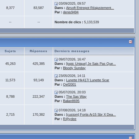
03/09/2025, 09:57
8,377
83,587
Dans :
Airsoft Entrepot Réajustement...
Par :
denis9494
--
--
Nombre de clics :
5,133,539
Sujets
Réponses
Derniers messages
09/07/2026, 16:47
45,263
425,385
Dans :
[topic Unique] Je Sais Pas Que...
Par :
Bloody Sunday
23/05/2026, 14:11
11,573
93,149
Dans :
Lunette Hk417/ Lunette Scar
Par :
Oef2001
05/07/2026, 20:03
8,788
222,347
Dans :
The Sas Way
Par :
Balian8695
07/08/2026, 14:18
2,715
170,382
Dans :
[custom] Fortis Ar15 Sbr X Dea...
Par :
R@ydee