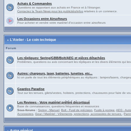
Achats & Commandes
Questions se rapportant aux achats en France et à l'étranger.
Contactez la Team News pour les publicités/infos
relatives à un commerce.
Les Occasions entre Airsofteurs
Pour acheter et vendre votre matériel d'occasion entre airsofteurs
L'Atelier - Le coin technique
Forum
Les répliques: Spring/GBB/Bolt/AEG et pièces détachées
Problèmes, questions ou avis concernant les répliques et les divers éléments qui l
Autres: chargeurs, laser, batteries, lunettes, etc...
Ici on parle de tout les éléments périphériques au répliques : lampes/lasers, chargeur
Geardos Paradise
Tout sur les tenues, gilets/vestes, holsters, protections, chaussures pour faire de 
Les Reviews - Votre matériel préféré décortiqué
Base de connaissances, questions fréquentes et ressources
Sous-forums :
Spring - Manuel
,
Bolt - Fusil de précision
,
Fusils à pompe
,
AEG - Auto
Accessoires
,
Gear / Matériel : Vêtements, protections, accessoires de tenues.
,
Pann
Autre général