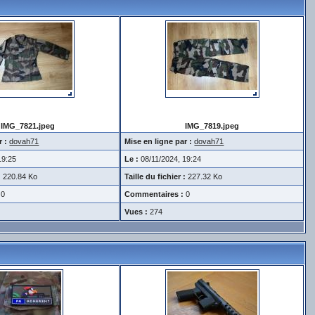
IMG_7821.jpeg
IMG_7819.jpeg
r :
dovah71
Mise en ligne par :
dovah71
19:25
Le :
08/11/2024, 19:24
:
220.84 Ko
Taille du fichier :
227.32 Ko
0
Commentaires :
0
Vues :
274