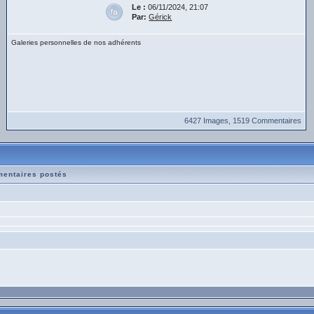
Le :
06/11/2024, 21:07
Par:
Gérick
Galeries personnelles de nos adhérents
6427 Images, 1519 Commentaires
mentaires postés