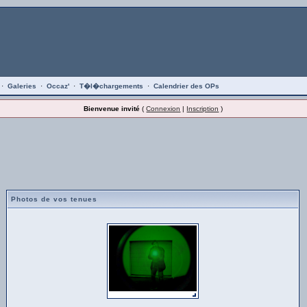
·
Galeries
·
Occaz'
·
T�l�chargements
·
Calendrier des OPs
Bienvenue invité
(
Connexion
|
Inscription
)
Photos de vos tenues