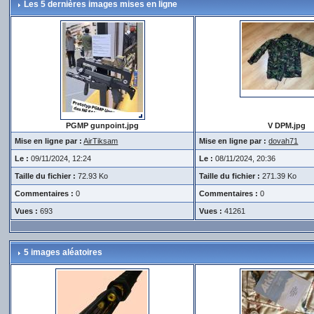
Les 5 dernières images mises en ligne
PGMP gunpoint.jpg
V DPM.jpg
Mise en ligne par :
AirTiksam
Mise en ligne par :
dovah71
Le :
09/11/2024, 12:24
Le :
08/11/2024, 20:36
Taille du fichier :
72.93 Ko
Taille du fichier :
271.39 Ko
Commentaires :
0
Commentaires :
0
Vues :
693
Vues :
41261
5 images aléatoires