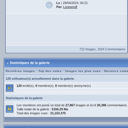
Le :
29/04/2024, 04:21
Par:
Lonewoolf
722 Images, 1924 Commentaires
Statistiques de la galerie
Dernières images
·
Top des votes
·
Images les plus vues
·
Derniers com
120 utilisateur(s) actuellement dans la galerie.
120
invité(s),
0
membre(s),
0
membre(s) anonyme(s)
Statistiques de la galerie
Les membres ont posté un total de
27,867
images et écrit
20,386
commentaires.
Taille totale de la galerie :
5166.29 Mo
Total des images vues :
21,153,375