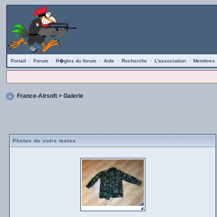
Portail
·
Forum
·
R�gles du forum
·
Aide
·
Recherche
·
L'association
·
Membres
France-Airsoft
> Galerie
Photos de votre matos