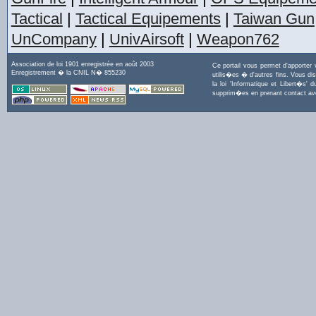
Tactical
|
Tactical Equipements
|
Taiwan Gun
UnCompany
|
UnivAirsoft
|
Weapon762
Association de loi 1901 enregistrée en août 2003
Ce portail vous permet d'apporter
Enregistrement � la CNIL N� 855230
utilis�es � d'autres fins. Vous di
la loi 'Informatique et Libert�s
supprim�es en prenant contact a