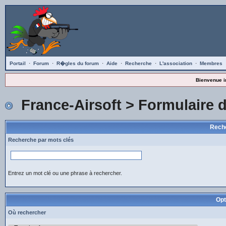
Portail
·
Forum
·
R�gles du forum
·
Aide
·
Recherche
·
L'association
·
Membres
Bienvenue i
France-Airsoft
> Formulaire 
Reche
Recherche par mots clés
Entrez un mot clé ou une phrase à rechercher.
Opt
Où rechercher