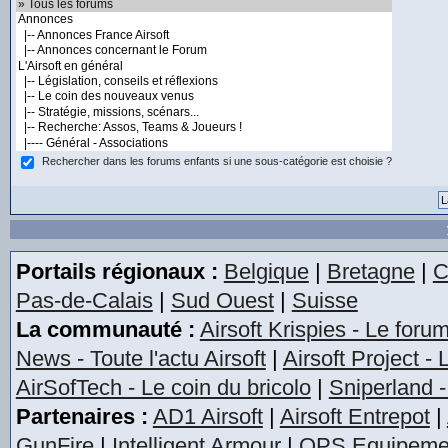
Rechercher dans les forums enfants si une sous-catégorie est choisie ?
Portails régionaux :
Belgique
|
Bretagne
|
C
Pas-de-Calais
|
Sud Ouest
|
Suisse
La communauté :
Airsoft Krispies - Le foru
News - Toute l'actu Airsoft
|
Airsoft Project -
AirSofTech - Le coin du bricolo
|
Sniperland -
Partenaires :
AD1 Airsoft
|
Airsoft Entrepot
|
GunFire
|
Intelligent Armour
|
OPS Equipeme