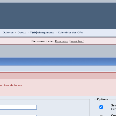
·
Galeries
·
Occaz'
·
T�l�chargements
·
Calendrier des OPs
Bienvenue invité
(
Connexion
|
Inscription
)
 en haut de l'écran.
Options
Se 
Cec
Con