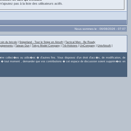
'ajoutez pas à la liste des utilisateurs actifs.
Nous sommes le : 06/08/2026 - 07:07
coin du bricolo
|
Sniperland - Tout le Snipe en Airsoft
|
Tactical Men - Be Ready
quipements
|
Taiwan Gun
|
Tokyo Model Company
|
Trb-Holsters
|
UnCompany
|
UnivAirsoft
|
tre collect�es ou utilis�es � d'autres fins. Vous disposez d'un droit d'acc�s, de modification, de
uvez, � tout moment , demander que vos contributions � cet espace de discussion soient supprim�es en