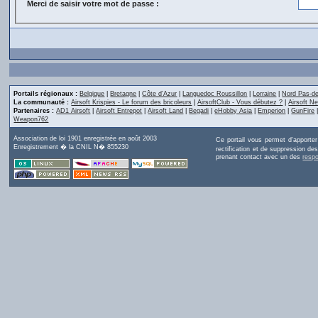
Merci de saisir votre mot de passe :
Portails régionaux :
Belgique
|
Bretagne
|
Côte d'Azur
|
Languedoc Roussillon
|
Lorraine
|
Nord Pas-de
La communauté :
Airsoft Krispies - Le forum des bricoleurs
|
AirsoftClub - Vous débutez ?
|
Airsoft Ne
Partenaires :
AD1 Airsoft
|
Airsoft Entrepot
|
Airsoft Land
|
Begadi
|
eHobby Asia
|
Emperion
|
GunFire
Weapon762
Association de loi 1901 enregistrée en août 2003
Ce portail vous permet d'apporte
Enregistrement � la CNIL N� 855230
rectification et de suppression d
prenant contact avec un des
resp