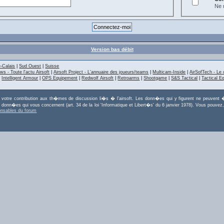
Ne m
Version bas débit
-Calais
|
Sud Ouest
|
Suisse
ws - Toute l'actu Airsoft
|
Airsoft Project - L'annuaire des joueurs/teams
|
Multicam-Inside
|
AirSofTech - Le 
|
Intelligent Armour
|
OPS Equipement
|
Redwolf Airsoft
|
Retroarms
|
Shootgame
|
S&S Tactical
|
Tactical E
r votre contribution aux th�mes de discussion li�s � l'airsoft. Les donn�es qui y figurent ne peuvent �
es donn�es qui vous concernent (art. 34 de la loi 'Informatique et Libert�s' du 6 janvier 1978). Vous po
onsables du forum