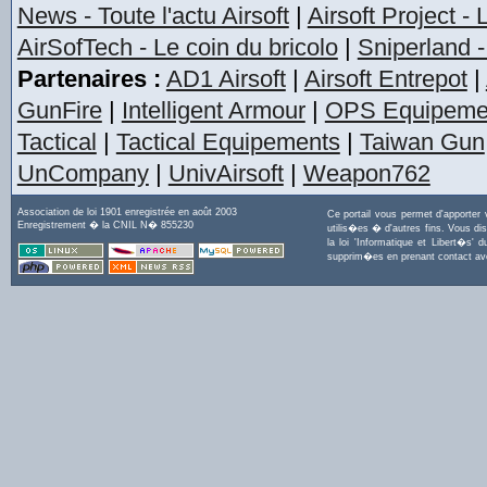
News - Toute l'actu Airsoft
|
Airsoft Project -
AirSofTech - Le coin du bricolo
|
Sniperland -
Partenaires :
AD1 Airsoft
|
Airsoft Entrepot
|
GunFire
|
Intelligent Armour
|
OPS Equipeme
Tactical
|
Tactical Equipements
|
Taiwan Gun
UnCompany
|
UnivAirsoft
|
Weapon762
Association de loi 1901 enregistrée en août 2003
Ce portail vous permet d'apporter
Enregistrement � la CNIL N� 855230
utilis�es � d'autres fins. Vous di
la loi 'Informatique et Libert�s
supprim�es en prenant contact a