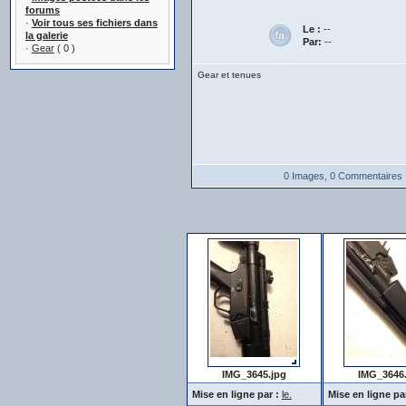
forums
·
Voir tous ses fichiers dans
Le :
--
la galerie
Par:
--
·
Gear
( 0 )
Gear et tenues
0 Images, 0 Commentaires
IMG_3645.jpg
IMG_3646
Mise en ligne par :
le.
Mise en ligne par