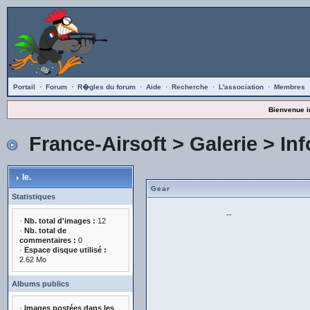
Portail
·
Forum
·
R�gles du forum
·
Aide
·
Recherche
·
L'association
·
Membres
Bienvenue i
France-Airsoft
>
Galerie
>
Inf
le.
Gear
Statistiques
--
·
Nb. total d'images :
12
·
Nb. total de
commentaires :
0
·
Espace disque utilisé :
2.62 Mo
Albums publics
·
Images postées dans les