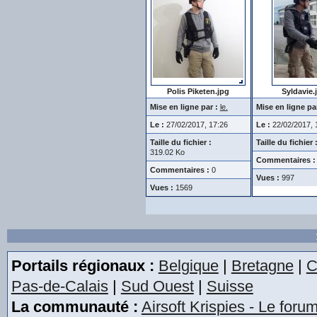
Polis Piketen.jpg
Syldavie.
Mise en ligne par :
le.
Mise en ligne par
Le :
27/02/2017, 17:26
Le :
22/02/2017, 
Taille du fichier :
Taille du fichier 
319.02 Ko
Commentaires :
Commentaires :
0
Vues :
997
Vues :
1569
Portails régionaux :
Belgique
|
Bretagne
|
C
Pas-de-Calais
|
Sud Ouest
|
Suisse
La communauté :
Airsoft Krispies - Le foru